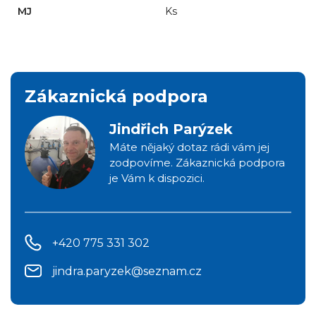
MJ
Ks
Zákaznická podpora
Jindřich Parýzek
Máte nějaký dotaz rádi vám jej
zodpovíme. Zákaznická podpora
je Vám k dispozici.
+420 775 331 302
jindra.paryzek@seznam.cz