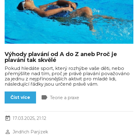
Výhody plavání od A do Z aneb Proč je
plavání tak skvělé
Pokud hledáte sport, který rozhýbe vaše děti, nebo
přemýšlíte nad tím, proč je právě plavání považováno
za jednu z nejpřínosnějších aktivit pro mladé lidi,
následující řádky jsou určené právě vám.
label
Číst více
Teorie a praxe
today
17.03.2025, 21:12
perm_identity
Jindřich Parýzek