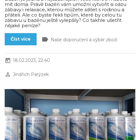
mít doma. Právě bazén vám umožní vytvořit si oázu
zábavy i relaxace, kterou můžete sdílet s rodinou a
přáteli. Ale co byste řekli tipům, které by celou tu
zábavu u bazénu ještě vylepšily? Co takhle ušetřit
nějaké peníze?
label
Číst více
Naše doporučení a výběr zboží
today
18.02.2023, 22:40
perm_identity
Jindřich Parýzek