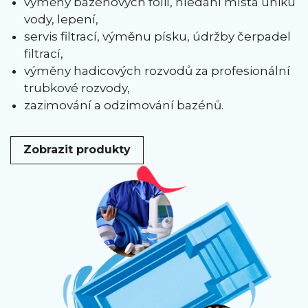
výměny bazénových fólií, hledání místa úniku
vody, lepení,
servis filtrací, výměnu písku, údržby čerpadel
filtrací,
výměny hadicových rozvodů za profesionální
trubkové rozvody,
zazimování a odzimování bazénů.
Zobrazit produkty