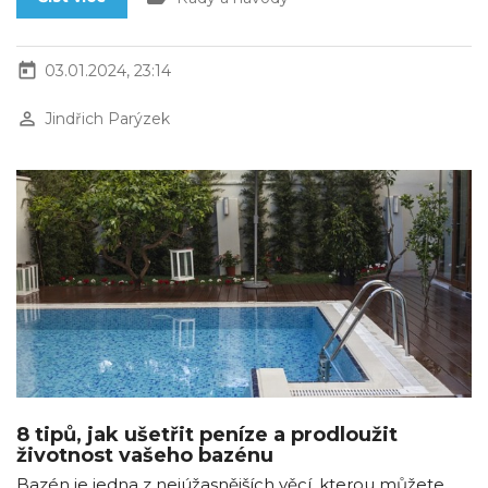
today
03.01.2024, 23:14
perm_identity
Jindřich Parýzek
8 tipů, jak ušetřit peníze a prodloužit
životnost vašeho bazénu
Bazén je jedna z nejúžasnějších věcí, kterou můžete