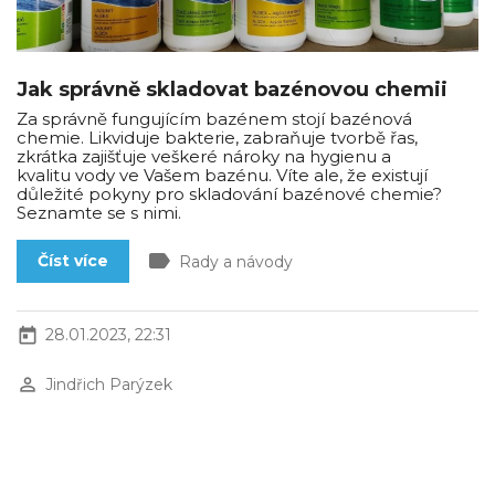
Jak správně skladovat bazénovou chemii
Za správně fungujícím bazénem stojí bazénová
chemie. Likviduje bakterie, zabraňuje tvorbě řas,
zkrátka zajišťuje veškeré nároky na hygienu a
kvalitu vody ve Vašem bazénu. Víte ale, že existují
důležité pokyny pro skladování bazénové chemie?
Seznamte se s nimi.
label
Číst více
Rady a návody
today
28.01.2023, 22:31
perm_identity
Jindřich Parýzek