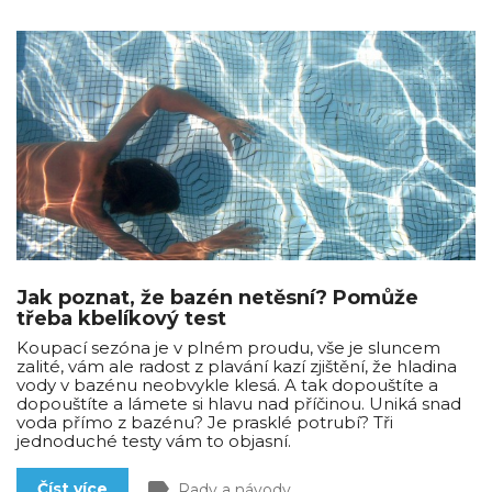
Jak poznat, že bazén netěsní? Pomůže
třeba kbelíkový test
Koupací sezóna je v plném proudu, vše je sluncem
zalité, vám ale radost z plavání kazí zjištění, že hladina
vody v bazénu neobvykle klesá. A tak dopouštíte a
dopouštíte a lámete si hlavu nad příčinou. Uniká snad
voda přímo z bazénu? Je prasklé potrubí? Tři
jednoduché testy vám to objasní.
label
Číst více
Rady a návody