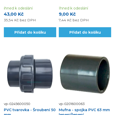
ihned k odeslání
Ihned k odeslání
43,00 Kč
9,00 Kč
35,54 Kč
bez DPH
7,44 Kč
bez DPH
Přidat do košíku
Přidat do košíku
vp-0245600050
vp-0201600063
PVC tvarovka - Šroubení 50
Mufna - spojka PVC 63 mm
mm
lepení/lepení