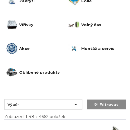
Zakrytí
Fólie
Vířivky
Volný čas
Akce
Montáž a servis
Oblíbené produkty

Výběr
Filtrovat
Zobrazení 1-48 z 4662 položek