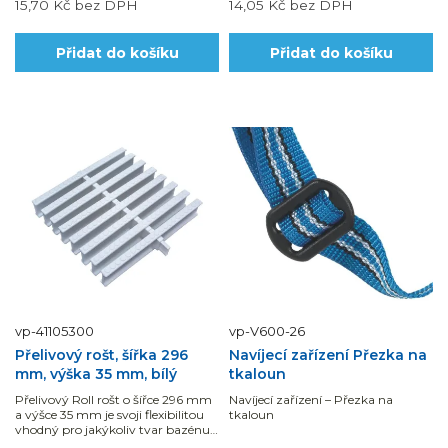
15,70 Kč
bez DPH
14,05 Kč
bez DPH
Přidat do košíku
Přidat do košíku
vp-41105300
vp-V600-26
Přelivový rošt, šířka 296
Navíjecí zařízení Přezka na
mm, výška 35 mm, bílý
tkaloun
Přelivový Roll rošt o šířce 296 mm
Navíjecí zařízení – Přezka na
a výšce 35 mm je svoji flexibilitou
tkaloun
vhodný pro jakýkoliv tvar bazénu.
Na 1 Běžný metr...