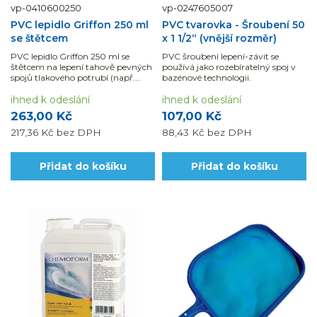
vp-0410600250
vp-0247605007
PVC lepidlo Griffon 250 ml
PVC tvarovka - Šroubení 50
se štětcem
x 1 1/2“ (vnější rozměr)
PVC lepidlo Griffon 250 ml se
PVC šroubení lepení-závit se
štětcem na lepení tahově pevných
používá jako rozebíratelný spoj v
spojů tlakového potrubí (např.
bazénové technologii.
potrubí na pitnou vodu) s fitinky
PVC-U. Pro kvalitní lepený spoj je
ihned k odeslání
ihned k odeslání
nutné použít čistič, který lepené...
263,00 Kč
107,00 Kč
217,36 Kč
bez DPH
88,43 Kč
bez DPH
Přidat do košíku
Přidat do košíku