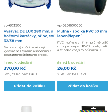
vp-603500
vp-0201600050
Vysavač DE LUX 280 mm, s
Mufna - spojka PVC 50 mm
bočními kartáčky, připojení
lepení/lepení
32/38 mm
PVC mufna o vniřním průměru 50
mm, pro vlepení PVC trubek, hadic
Samostatný ruční bazénový
a fitinek o vnějším průměru 50
vysavač se závažím a spodními a
mm.
postranními štětinami pro co
nejúčinnější čištění.
ihned k odeslání
ihned k odeslání
370,00 Kč
26,00 Kč
305,79 Kč
bez DPH
21,49 Kč
bez DPH
Přidat do košíku
Přidat do košíku