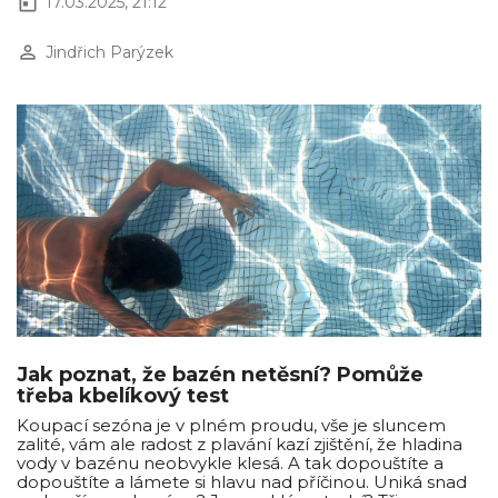
today
17.03.2025, 21:12
perm_identity
Jindřich Parýzek
Jak poznat, že bazén netěsní? Pomůže
třeba kbelíkový test
Koupací sezóna je v plném proudu, vše je sluncem
zalité, vám ale radost z plavání kazí zjištění, že hladina
vody v bazénu neobvykle klesá. A tak dopouštíte a
dopouštíte a lámete si hlavu nad příčinou. Uniká snad