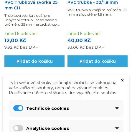
PVC Trubková svorka 25
PVC trubka - 32/1,8 mm
mm CH
PVC trubka o vnějším průměru 32
mm a sílou stěny 1,8 mm.
Trubková svorka slouží pro
uchycení potrubí, nebo hadic o
průměru 25 mm na zeď, strop,
nebo podlahu.
ihned k odeslání
ihned k odeslání
12,00 Kč
40,00 Kč
9,92 Kč
bez DPH
33,06 Kč
bez DPH
Přidat do košíku
Přidat do košíku
×
Tyto webové stránky ukládají v souladu se zákony na
vaše zařízení soubory, obecně nazývané cookies.
Používáním těchto stránek s tím vyjadřujete souhlas.
Technické cookies
Analytické cookies