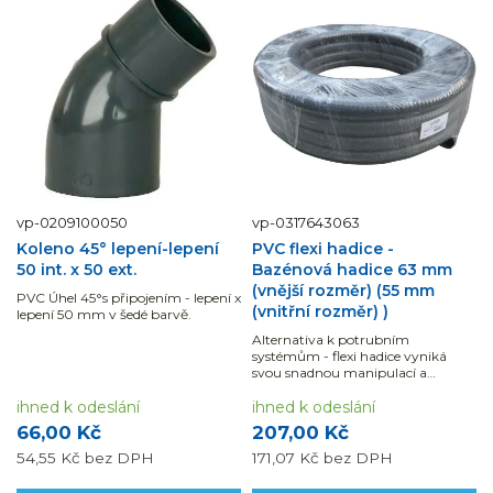
vp-0209100050
vp-0317643063
Koleno 45° lepení-lepení
PVC flexi hadice -
50 int. x 50 ext.
Bazénová hadice 63 mm
(vnější rozměr) (55 mm
PVC Úhel 45°s připojením - lepení x
(vnitřní rozměr) )
lepení 50 mm v šedé barvě.
Alternativa k potrubním
systémům - flexi hadice vyniká
svou snadnou manipulací a
montáží
ihned k odeslání
ihned k odeslání
66,00 Kč
207,00 Kč
54,55 Kč
bez DPH
171,07 Kč
bez DPH