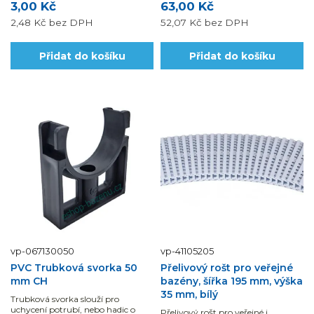
3,00 Kč
63,00 Kč
2,48 Kč
bez DPH
52,07 Kč
bez DPH
Přidat do košíku
Přidat do košíku
vp-067130050
vp-41105205
PVC Trubková svorka 50
Přelivový rošt pro veřejné
mm CH
bazény, šířka 195 mm, výška
35 mm, bílý
Trubková svorka slouží pro
uchycení potrubí, nebo hadic o
Přelivový rošt pro veřejné i