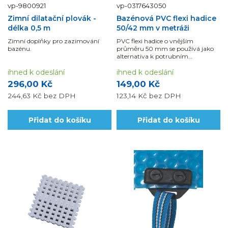
vp-9800921
vp-0317643050
Zimní dilatační plovák -
Bazénová PVC flexi hadice
délka 0,5 m
50/42 mm v metráži
Zimní doplňky pro zazimování
PVC flexi hadice o vnějším
bazénu.
průměru 50 mm se používá jako
alternativa k potrubním
systémům. 1 ks = 1bm.Využijte
ihned k odeslání
možnosti naší montáže a dodávky
ihned k odeslání
materiálu s DPH ve snížené sazbě.
296,00 Kč
149,00 Kč
244,63 Kč
bez DPH
123,14 Kč
bez DPH
Přidat do košíku
Přidat do košíku