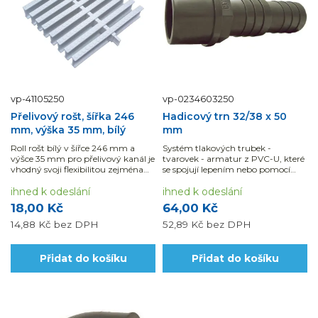
vp-41105250
vp-0234603250
Přelivový rošt, šířka 246
Hadicový trn 32/38 x 50
mm, výška 35 mm, bílý
mm
Roll rošt bílý v šířce 246 mm a
Systém tlakových trubek -
výšce 35 mm pro přelivový kanál je
tvarovek - armatur z PVC-U, které
vhodný svoji flexibilitou zejména
se spojují lepením nebo pomocí
pro...
mechanických spojů. Výhodou je
ihned k odeslání
jak snadná manipulace i montáž,
ihned k odeslání
tak chemická odolnost potrubních
18,00 Kč
64,00 Kč
dílů.
14,88 Kč
bez DPH
52,89 Kč
bez DPH
Přidat do košíku
Přidat do košíku