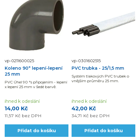
vp-0211600025
vp-0301602515
Koleno 90° lepení-lepení
PVC trubka - 25/1,5 mm
25 mm
Systém tlakových PVC trubek o
vnějším průměru 25 mm.
PVC Úhel 90 °s připojením - lepení
x lepení 25 mm v šedé barvě.
ihned k odeslání
ihned k odeslání
14,00 Kč
42,00 Kč
11,57 Kč
bez DPH
34,71 Kč
bez DPH
Přidat do košíku
Přidat do košíku