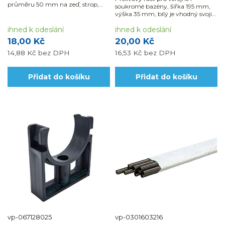
průměru 50 mm na zeď, strop,
soukromé bazény, šířka 195 mm,
nebo podlahu.
výška 35 mm, bílý je vhodný svoji
flexibilitou zejména pro atypické
ihned k odeslání
tvary bazénů.
ihned k odeslání
18,00 Kč
20,00 Kč
14,88 Kč
bez DPH
16,53 Kč
bez DPH
Přidat do košíku
Přidat do košíku
vp-067128025
vp-0301603216