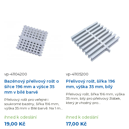
vp-41104200
vp-41105200
Bazénový přelivový rošt o
Přelivový rošt, šířka 196
šířce 196 mm a výšce 35
mm, výška 35 mm, bílý
mm v bílé barvě
Přelivový rošt, šířka 196 mm, výška
35 mm, bílý pro přelivový žlábek,
Přelivový rošt pro veřejné i
který je vhodný pro...
soukromé bazény, šířka 196 mm,
výška 35 mm v Bílé barvě. Na 1 m
potřebujete 43 ks.
ihned k odeslání
ihned k odeslání
19,00 Kč
17,00 Kč