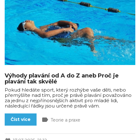
Výhody plavání od A do Z aneb Proč je
plavání tak skvělé
Pokud hledáte sport, který rozhýbe vaše děti, nebo
přemýšlíte nad tím, proč je právě plavání považováno
za jednu z nejpřínosnějších aktivit pro mladé lidi,
následující řádky jsou určené právě vám.
label
Číst více
Teorie a praxe