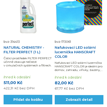
bvz-314413
bvz-173061
NATURAL CHEMISTRY -
Nafukovací LED solární
FILTER PERFECT (1 L)
lucernička HANSCRAFT
COLOR
Čisticí prostředek FILTER PERFECT
účinně zbavuje nečistot
Nafukovací LED solární lucernička
v cirkulačních systémech a filtrech.
HANSCRAFT COLOR je ideální pro
domov, zahradu, vířivky, bazény,
dekoraci, párty, bary a mnoho
ihned k odeslání
dalšího.
ihned k odeslání
511,00 Kč
82,00 Kč
422,31 Kč
bez DPH
67,77 Kč
bez DPH
Přidat do košíku
Zobrazit detail