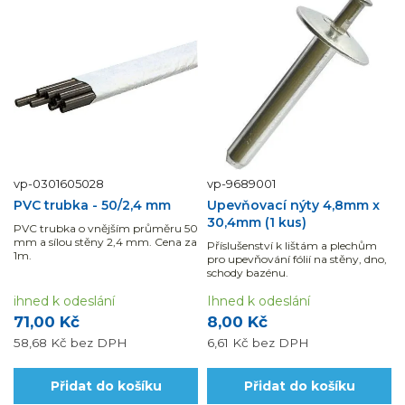
vp-0301605028
vp-9689001
PVC trubka - 50/2,4 mm
Upevňovací nýty 4,8mm x
30,4mm (1 kus)
PVC trubka o vnějším průměru 50
mm a sílou stěny 2,4 mm. Cena za
Příslušenství k lištám a plechům
1m.
pro upevňování fólií na stěny, dno,
schody bazénu.
ihned k odeslání
Ihned k odeslání
71,00 Kč
8,00 Kč
58,68 Kč
bez DPH
6,61 Kč
bez DPH
Přidat do košíku
Přidat do košíku