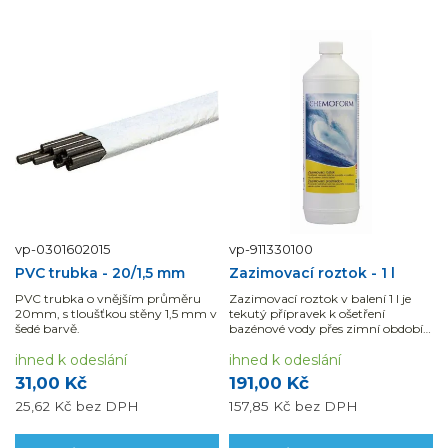
vp-0301602015
vp-911330100
PVC trubka - 20/1,5 mm
Zazimovací roztok - 1 l
PVC trubka o vnějším průměru
Zazimovací roztok v balení 1 l je
20mm, s tloušťkou stěny 1,5 mm v
tekutý přípravek k ošetření
šedé barvě.
bazénové vody přes zimní období,
voda zůstává...
ihned k odeslání
ihned k odeslání
31,00 Kč
191,00 Kč
25,62 Kč
bez DPH
157,85 Kč
bez DPH