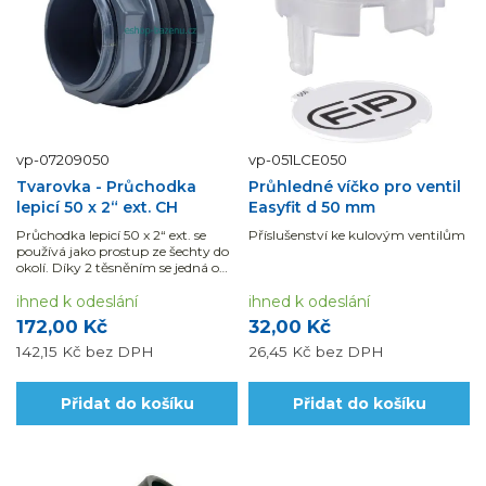
vp-07209050
vp-051LCE050
Tvarovka - Průchodka
Průhledné víčko pro ventil
lepicí 50 x 2“ ext. CH
Easyfit d 50 mm
Průchodka lepicí 50 x 2“ ext. se
Příslušenství ke kulovým ventilům
používá jako prostup ze šechty do
okolí. Díky 2 těsněním se jedná o
vodotěsný spoj.
ihned k odeslání
ihned k odeslání
172,00 Kč
32,00 Kč
142,15 Kč
bez DPH
26,45 Kč
bez DPH
Přidat do košíku
Přidat do košíku