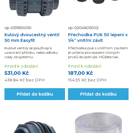
vp-0511610050
vp-0204605002
Kulový dvoucestný ventil
Přechodka PUK 50 lepení x
50 mm Easyfit
1/4“ vnitřní závit
Kulové ventily se používají k
Přechodka puk s vnitřním závitem
uzavírání přítoku, nebo odtoku
je určena pro osazení různých
vody ze systému.
prvků do potrubí. Můžete tak
našroubovat odvzdušňovací ventil
ihned k odeslání
solárních panelů, nástřiky pro
ihned k odeslání
vstřikování bazénové chemie,
531,00 Kč
187,00 Kč
čidla...
438,84 Kč
bez DPH
154,55 Kč
bez DPH
Přidat do košíku
Přidat do košíku