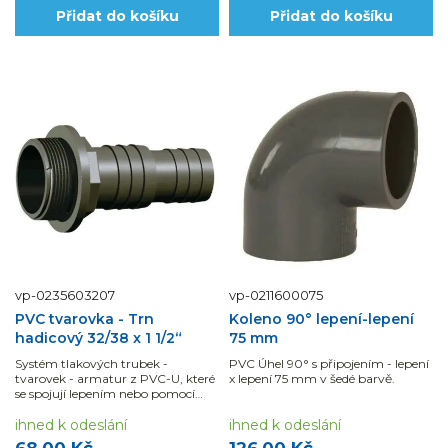
Přidat do košíku
Přidat do košíku
vp-0235603207
vp-0211600075
PVC tvarovka - Trn
Koleno 90° lepení-lepení
hadicový 32/38 x 1 1/2“
75 mm
Systém tlakových trubek -
PVC Úhel 90° s připojením - lepení
tvarovek - armatur z PVC-U, které
x lepení 75 mm v šedé barvě.
se spojují lepením nebo pomocí
mechanických spojů. Výhodou je
jak snadná manipulace i montáž,
ihned k odeslání
ihned k odeslání
tak chemická odolnost potrubních