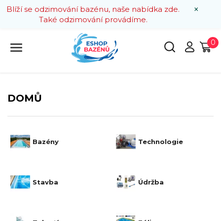
×
Blíží se odzimování bazénu, naše nabídka zde.
Také odzimování provádíme.
0
DOMŮ
Bazény
Technologie
Stavba
Údržba