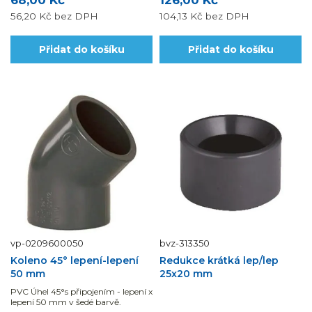
68,00 Kč
126,00 Kč
dílů.
56,20 Kč
bez DPH
104,13 Kč
bez DPH
Přidat do košíku
Přidat do košíku
vp-0209600050
bvz-313350
Koleno 45° lepení-lepení
Redukce krátká lep/lep
50 mm
25x20 mm
PVC Úhel 45°s připojením - lepení x
lepení 50 mm v šedé barvě.