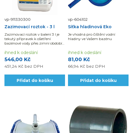
vp-911330300
vp-604102
Zazimovací roztok - 3 l
Síťka hladinová Eko
Zazimovací roztok v balení 3 l je
Je vhodná pro čištění vodní
tekutý přípravek k ošetření
hladiny ve Vašem bazénu
bazénové vody přes zimní období,
voda zůstává...
ihned k odeslání
ihned k odeslání
546,00 Kč
81,00 Kč
451,24 Kč
bez DPH
66,94 Kč
bez DPH
Přidat do košíku
Přidat do košíku