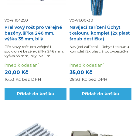
vp-41104250
vp-V600-30
Přelivový rošt pro veřejné
Navíjecí zařízení Úchyt
bazény, šířka 246 mm,
tkalounu komplet (2x plast
výška 35 mm, bílý
šroub destička)
Přelivový rošt pro veřejné i
Navíjecí zařízení – Úchyt tkalounu
soukromé bazény, šířka 246 mm,
komplet (2x plast. šroub+destička)
výška 35 mm, bílý. Na 1 m
potřebujete 43 ks.
ihned k odeslání
ihned k odeslání
20,00 Kč
35,00 Kč
16,53 Kč
bez DPH
28,93 Kč
bez DPH
Přidat do košíku
Přidat do košíku