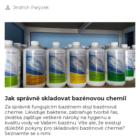
perm_identity
Jindřich Parýzek
Jak správně skladovat bazénovou chemii
Za správně fungujícím bazénem stojí bazénová
chemie. Likviduje bakterie, zabraňuje tvorbě řas,
zkrátka zajišťuje veškeré nároky na hygienu a
kvalitu vody ve Vašem bazénu. Víte ale, že existují
důležité pokyny pro skladování bazénové chemie?
Seznamte se s nimi.