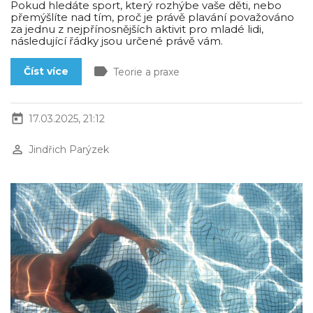
Pokud hledáte sport, který rozhýbe vaše děti, nebo
přemýšlíte nad tím, proč je právě plavání považováno
za jednu z nejpřínosnějších aktivit pro mladé lidi,
následující řádky jsou určené právě vám.
label
Číst více
Teorie a praxe
today
17.03.2025, 21:12
perm_identity
Jindřich Parýzek