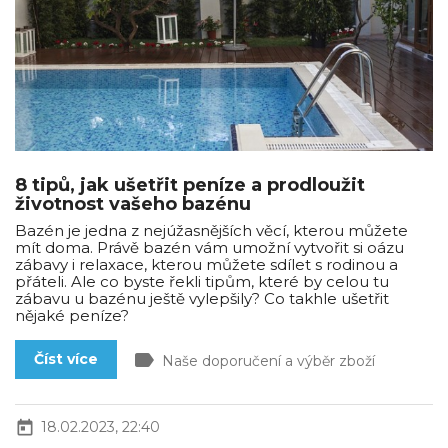
8 tipů, jak ušetřit peníze a prodloužit
životnost vašeho bazénu
Bazén je jedna z nejúžasnějších věcí, kterou můžete
mít doma. Právě bazén vám umožní vytvořit si oázu
zábavy i relaxace, kterou můžete sdílet s rodinou a
přáteli. Ale co byste řekli tipům, které by celou tu
zábavu u bazénu ještě vylepšily? Co takhle ušetřit
nějaké peníze?
label
Číst více
Naše doporučení a výběr zboží
today
18.02.2023, 22:40