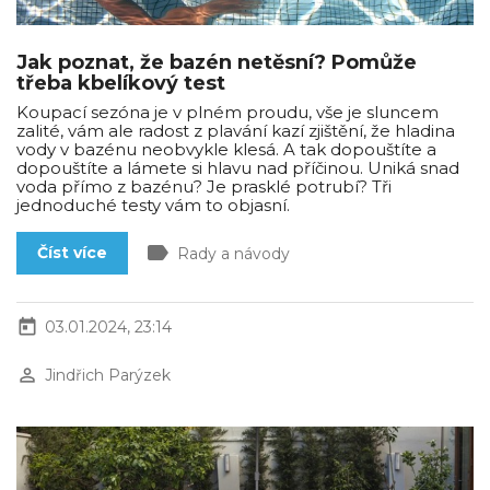
Jak poznat, že bazén netěsní? Pomůže
třeba kbelíkový test
Koupací sezóna je v plném proudu, vše je sluncem
zalité, vám ale radost z plavání kazí zjištění, že hladina
vody v bazénu neobvykle klesá. A tak dopouštíte a
dopouštíte a lámete si hlavu nad příčinou. Uniká snad
voda přímo z bazénu? Je prasklé potrubí? Tři
jednoduché testy vám to objasní.
label
Číst více
Rady a návody
today
03.01.2024, 23:14
perm_identity
Jindřich Parýzek