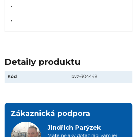
'
'
Detaily produktu
Kód
bvz-304448
Zákaznická podpora
Jindřich Parýzek
Máte nějaký dotaz rádi vám jej