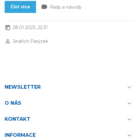
label
Číst více
Rady a návody
today
28.01.2023, 22:31
perm_identity
Jindřich Parýzek

NEWSLETTER

O NÁS

KONTAKT

INFORMACE