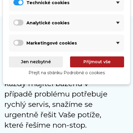
Technické cookies
Analytické cookies
Marketingové cookies
Naše služby
Jen nezbytné
Přijmout vše
Jelikož moc dobře víme, že
Přejít na stránku Podrobně o cookies
každý majitel bazénu v
případě problému potřebuje
rychlý servis, snažíme se
urgentně řešit Vaše potíže,
které řešíme non-stop.