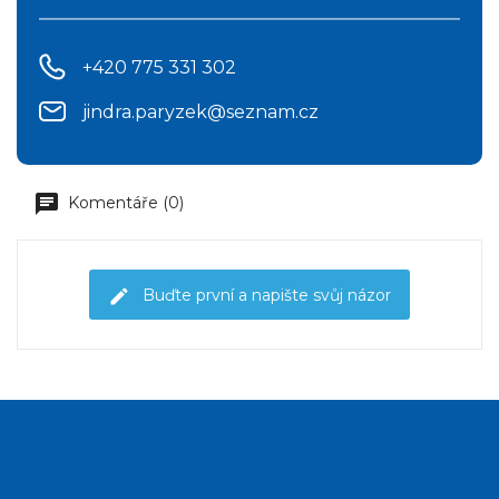
+420 775 331 302
jindra.paryzek@seznam.cz
Komentáře (0)
Buďte první a napište svůj názor