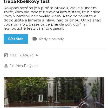
třeba kbelíkový test
Koupací sezóna je v plném proudu, vše je sluncem
zalité, vám ale radost z plavání kazí zjištění, že hladina
vody v bazénu neobvykle klesá. A tak dopouštíte a
dopouštíte a lámete si hlavu nad příčinou. Uniká snad
voda přímo z bazénu? Je prasklé potrubí? Tři
jednoduché testy vám to objasní.
label
Číst více
Rady a návody
today
03.01.2024, 23:14
perm_identity
Jindřich Parýzek