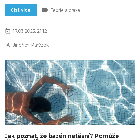
label
Číst více
Teorie a praxe
today
17.03.2025, 21:12
perm_identity
Jindřich Parýzek
Jak poznat, že bazén netěsní? Pomůže