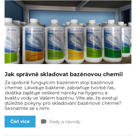
Jak správně skladovat bazénovou chemii
Za správně fungujícím bazénem stojí bazénová
chemie. Likviduje bakterie, zabraňuje tvorbě řas,
zkrátka zajišťuje veškeré nároky na hygienu a
kvalitu vody ve Vašem bazénu. Víte ale, že existují
důležité pokyny pro skladování bazénové chemie?
Seznamte se s nimi.
label
Číst více
Rady a návody