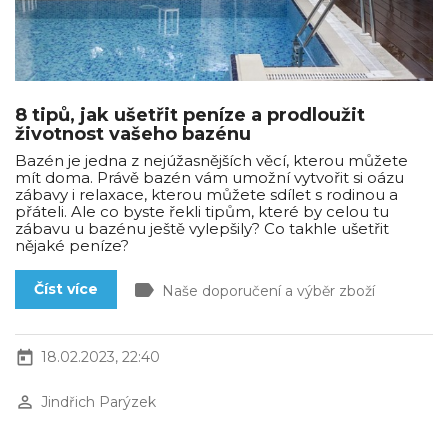
8 tipů, jak ušetřit peníze a prodloužit
životnost vašeho bazénu
Bazén je jedna z nejúžasnějších věcí, kterou můžete
mít doma. Právě bazén vám umožní vytvořit si oázu
zábavy i relaxace, kterou můžete sdílet s rodinou a
přáteli. Ale co byste řekli tipům, které by celou tu
zábavu u bazénu ještě vylepšily? Co takhle ušetřit
nějaké peníze?
label
Číst více
Naše doporučení a výběr zboží
today
18.02.2023, 22:40
perm_identity
Jindřich Parýzek