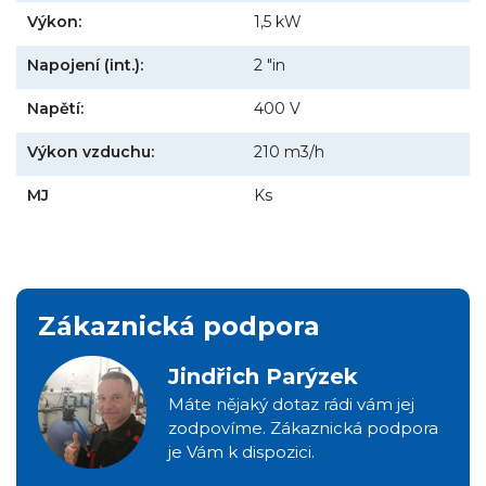
Výkon:
1,5 kW
Napojení (int.):
2 "in
Napětí:
400 V
Výkon vzduchu:
210 m3/h
MJ
Ks
Zákaznická podpora
Jindřich Parýzek
Máte nějaký dotaz rádi vám jej
zodpovíme. Zákaznická podpora
je Vám k dispozici.