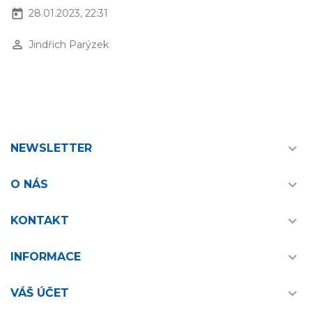
today
28.01.2023, 22:31
perm_identity
Jindřich Parýzek

NEWSLETTER

O NÁS

KONTAKT

INFORMACE

VÁŠ ÚČET