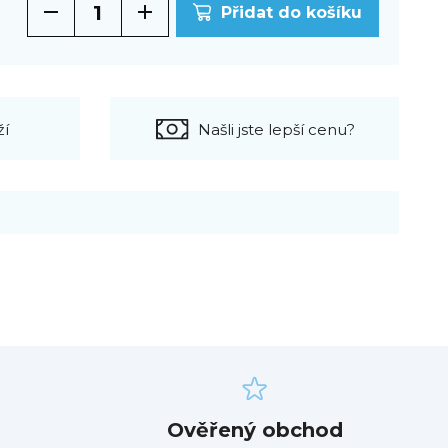
Přidat do košíku
ží
Našli jste lepší cenu?
Ověřený obchod