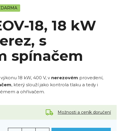
ZDARMA
EOV-18, 18 kW
erez, s
m spínačem
 výkonu 18 kW, 400 V, v
nerezovém
provedení,
načem
, který slouží jako kontrola tlaku a tedy i
ystémem a ohřívačem.
Možnosti a ceník doručení