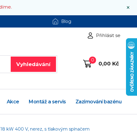
×
díme.
Blog
Přihlásit se
0
0,00 Kč
Vyhledávání
Akce
Montáž a servis
Zazimování bazénu
 18 kW 400 V, nerez, s tlakovým spínačem