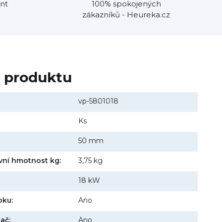
nt
100% spokojených
zákazníků - Heureka.cz
y produktu
vp-5801018
Ks
50 mm
vní hmotnost kg:
3,75 kg
18 kW
oku:
Ano
ač:
Ano