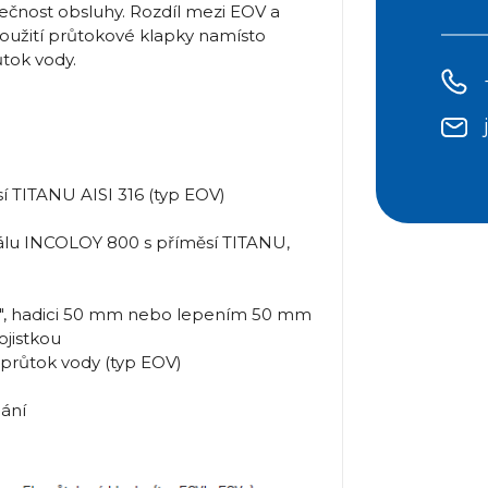
pečnost obsluhy. Rozdíl mezi EOV a
 použití průtokové klapky namísto
tok vody.
sí TITANU AISI 316 (typ EOV)
lu INCOLOY 800 s příměsí TITANU,
,5", hadici 50 mm nebo lepením 50 mm
jistkou
 průtok vody (typ EOV)
ání