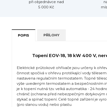
při objednávce nad
n
5 000 Kč
mís
PŘÍLOHY
POPIS
Topení EOV-18, 18 kW 400 V, ner
Elektrické průtokové ohřívače jsou určeny k ohře
činnost spočívá v ohřevu protékající vody tělesem
nastavena regulačním termostatem. Topné těleso 
výše uvedeným termostatem a bezpečnostním in
je k topení nutná tzv. velká automatika - 24 hodi
chránič (ochrana před nebezpečným dotykovým n
stykač a spínač topení. Celé topné zařízení je vy
(pro slanou vodu) nebo plastu.