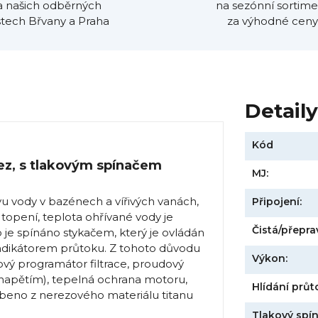
a našich odběrných
na sezónní sortime
tech Břvany a Praha
za výhodné ceny
Detail
Kód
ez, s tlakovým spínačem
MJ:
vu vody v bazénech a vířivých vanách,
Připojení:
 topení, teplota ohřívané vody je
Čistá/přepra
je spínáno stykačem, který je ovládán
dikátorem průtoku. Z tohoto důvodu
Výkon:
nový programátor filtrace, proudový
apětím), tepelná ochrana motoru,
Hlídání průt
robeno z nerezového materiálu titanu
Tlakový spín