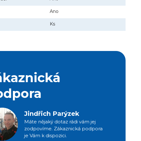
Ano
Ks
ákaznická
odpora
Jindřich Parýzek
Máte nějaký dotaz rádi vám jej
zodpovíme. Zákaznická podpora
je Vám k dispozici.