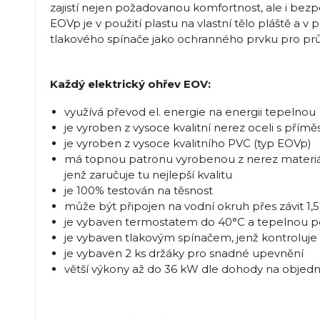
zajistí nejen požadovanou komfortnost, ale i bez
EOVp je v použití plastu na vlastní tělo pláště a v
tlakového spínače jako ochranného prvku pro prů
Každý elektrický ohřev EOV:
využívá převod el. energie na energii tepelnou
je vyroben z vysoce kvalitní nerez oceli s přímě
je vyroben z vysoce kvalitního PVC (typ EOVp)
má topnou patronu vyrobenou z nerez materiá
jenž zaručuje tu nejlepší kvalitu
je 100% testován na těsnost
může být připojen na vodní okruh přes závit 1
je vybaven termostatem do 40°C a tepelnou po
je vybaven tlakovým spínačem, jenž kontroluje
je vybaven 2 ks držáky pro snadné upevnění
větší výkony až do 36 kW dle dohody na objedn