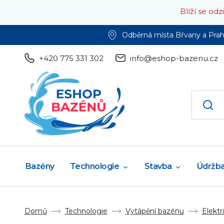
Blíží se od
Odběrná místa Břvany a Pra
+420 775 331 302
info@eshop-bazenu.cz
Bazény
Technologie
Stavba
Údržb
Domů
Technologie
Vytápění bazénu
Elektr