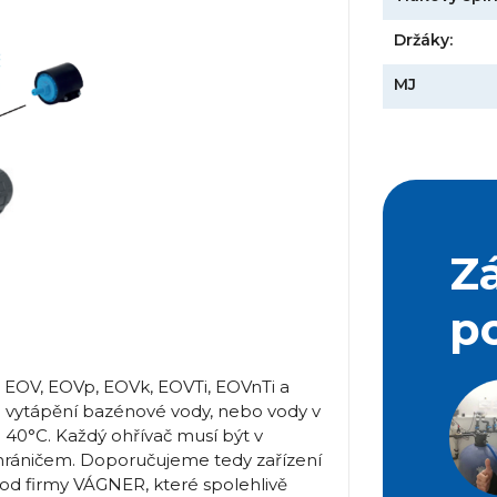
Držáky:
MJ
Z
p
 EOV, EOVp, EOVk, EOVTi, EOVnTi a
o vytápění bazénové vody, nebo vody v
 40°C. Každý ohřívač musí být v
hráničem. Doporučujeme tedy zařízení
d firmy VÁGNER, které spolehlivě