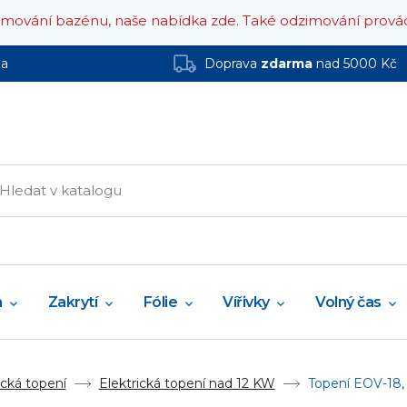
zimování bazénu, naše nabídka zde.
Také odzimování prová
ha
Doprava
zdarma
nad 5000 Kč
a
Zakrytí
Fólie
Vířivky
Volný čas
ická topení
Elektrická topení nad 12 KW
Topení EOV-18,