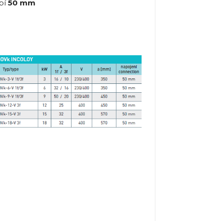
bí
50 mm