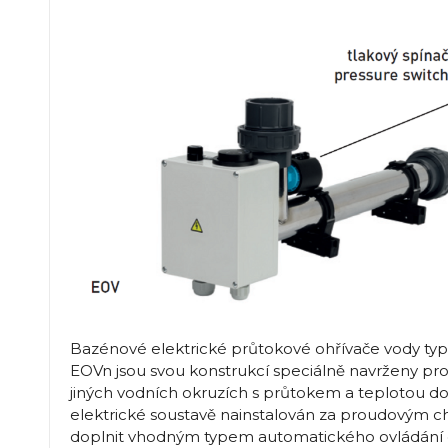
Bazénové elektrické průtokové ohřívače vody typ
EOVn jsou svou konstrukcí speciálně navrženy pr
jiných vodních okruzích s průtokem a teplotou do
elektrické soustavě nainstalován za proudovým c
doplnit vhodným typem automatického ovládání o