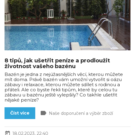
8 tipů, jak ušetřit peníze a prodloužit
životnost vašeho bazénu
Bazén je jedna z nejúžasnějších věcí, kterou můžete
mít doma. Právě bazén vám umožní vytvořit si oázu
zábavy i relaxace, kterou můžete sdílet s rodinou a
přáteli. Ale co byste řekli tipům, které by celou tu
zábavu u bazénu ještě vylepšily? Co takhle ušetřit
nějaké peníze?
label
Číst více
Naše doporučení a výběr zboží
today
18.02.2023, 22:40