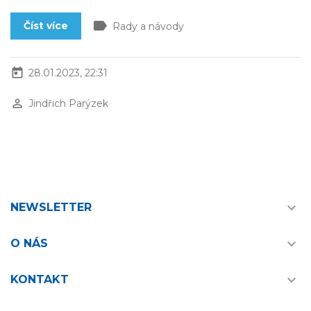
label
Číst více
Rady a návody
today
28.01.2023, 22:31
perm_identity
Jindřich Parýzek

NEWSLETTER

O NÁS

KONTAKT