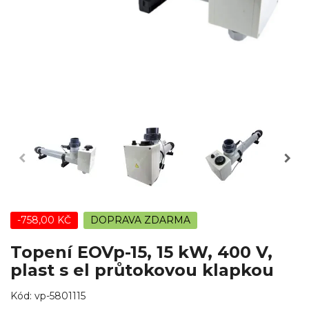
-758,00 KČ
DOPRAVA ZDARMA
Topení EOVp-15, 15 kW, 400 V,
plast s el průtokovou klapkou
Kód:
vp-5801115