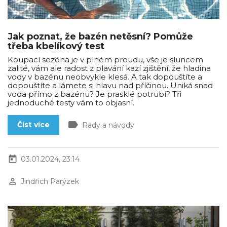
Jak poznat, že bazén netěsní? Pomůže
třeba kbelíkový test
Koupací sezóna je v plném proudu, vše je sluncem
zalité, vám ale radost z plavání kazí zjištění, že hladina
vody v bazénu neobvykle klesá. A tak dopouštíte a
dopouštíte a lámete si hlavu nad příčinou. Uniká snad
voda přímo z bazénu? Je prasklé potrubí? Tři
jednoduché testy vám to objasní.
label
Číst více
Rady a návody
today
03.01.2024, 23:14
perm_identity
Jindřich Parýzek