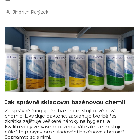
perm_identity
Jindřich Parýzek
Jak správně skladovat bazénovou chemii
Za správně fungujícím bazénem stojí bazénová
chemie. Likviduje bakterie, zabraňuje tvorbě řas,
zkrátka zajišťuje veškeré nároky na hygienu a
kvalitu vody ve Vašem bazénu. Víte ale, že existují
důležité pokyny pro skladování bazénové chemie?
Seznamte se s nimi.