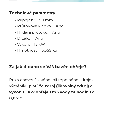
Technické parametry:
• Připojení: 50 mm
• Průtoková klapka: Ano
• Hlídání průtoku: Ano
• Držáky: Ano
• Výkon: 15 kW
• Hmotnost: 3,555 kg
Za jak dlouho se Váš bazén ohřeje?
Pro stanovení jakéhokoli tepelného zdroje a
výměníku platí, že
zdroj (libovolný zdroj) o
výkonu 1 kW ohřeje 1 m3 vody za hodinu o
0,85°C
.