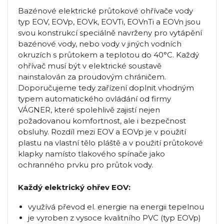
Bazénové elektrické průtokové ohřívače vody
typ EOV, EOVp, EOVk, EOVTi, EOVnTi a EOVn jsou
svou konstrukcí speciálně navrženy pro vytápění
bazénové vody, nebo vody v jiných vodních
okruzích s průtokem a teplotou do 40°C. Každý
ohřívač musí být v elektrické soustavě
nainstalován za proudovým chráničem.
Doporučujeme tedy zařízení doplnit vhodným
typem automatického ovládání od firmy
VÁGNER, které spolehlivě zajistí nejen
požadovanou komfortnost, ale i bezpečnost
obsluhy. Rozdíl mezi EOV a EOVp je v použití
plastu na vlastní tělo pláště a v použití průtokové
klapky namísto tlakového spínače jako
ochranného prvku pro průtok vody.
Každý elektrický ohřev EOV:
využívá převod el. energie na energii tepelnou
je vyroben z vysoce kvalitního PVC (typ EOVp)