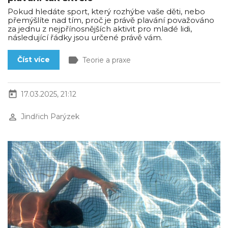
Pokud hledáte sport, který rozhýbe vaše děti, nebo
přemýšlíte nad tím, proč je právě plavání považováno
za jednu z nejpřínosnějších aktivit pro mladé lidi,
následující řádky jsou určené právě vám.
label
Číst více
Teorie a praxe
today
17.03.2025, 21:12
perm_identity
Jindřich Parýzek