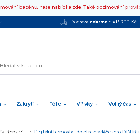
zimování bazénu, naše nabídka zde.
Také odzimování prová
ha
Doprava
zdarma
nad 5000 Kč
a
Zakrytí
Fólie
Vířivky
Volný čas
íslušenství
Digitální termostat do el rozvaděče (pro DIN lišt