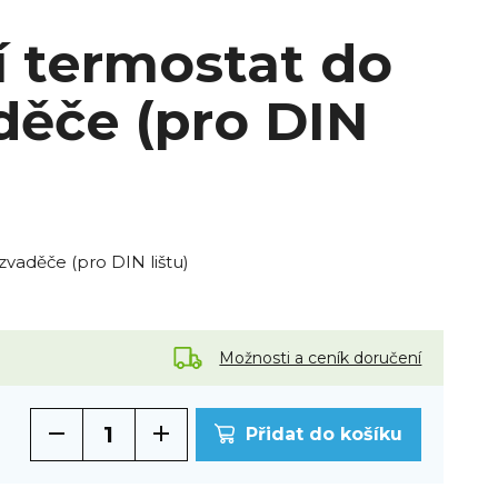
í termostat do
děče (pro DIN
ozvaděče (pro DIN lištu)
Možnosti a ceník doručení
Přidat do košíku