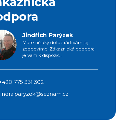
ákaznická
odpora
Jindřich Parýzek
Máte nějaký dotaz rádi vám jej
zodpovíme. Zákaznická podpora
je Vám k dispozici.
+420 775 331 302
jindra.paryzek@seznam.cz