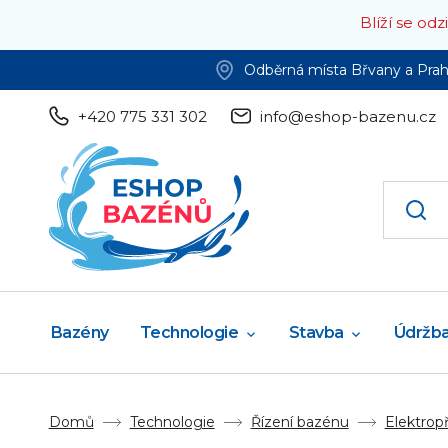
Blíží se od
Odběrná místa Břvany a Pra
+420 775 331 302
info@eshop-bazenu.cz
Bazény
Technologie
Stavba
Údržb
Domů
Technologie
Řízení bazénu
Elektropř