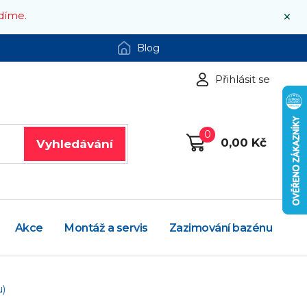
×
díme.
Blog
Přihlásit se
0
0,00 Kč
Vyhledávání
Akce
Montáž a servis
Zazimování bazénu
u)