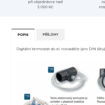
při objednávce nad
n
5 000 Kč
mís
PŘÍLOHY
POPIS
Digitální termostat do el. rozvaděče (pro DIN lištu