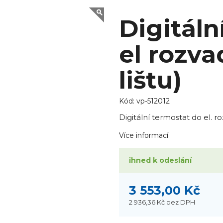
Digitáln
el rozva
lištu)
Kód:
vp-512012
Digitální termostat do el. r
Více informací
ihned k odeslání
3 553,00 Kč
2 936,36 Kč
bez DPH