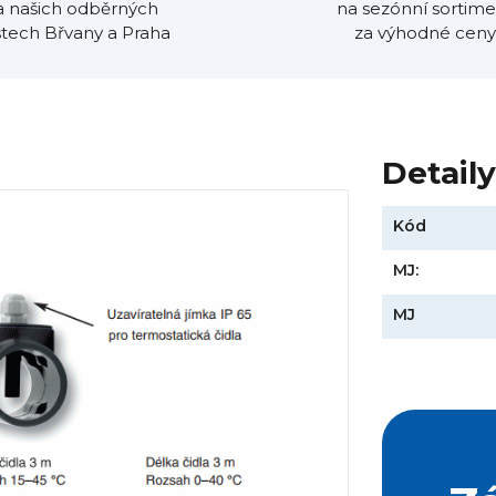
a našich odběrných
na sezónní sortime
tech Břvany a Praha
za výhodné ceny
Detail
Kód
)
MJ:
MJ