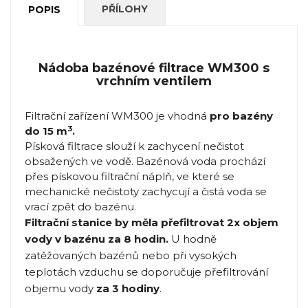
PŘÍLOHY
POPIS
Nádoba bazénové filtrace WM300 s
vrchním ventilem
Filtrační zařízení WM300 je vhodná
pro bazény
3
do 15 m
.
Písková filtrace slouží k zachycení nečistot
obsažených ve vodě. Bazénová voda prochází
přes pískovou filtrační náplň, ve které se
mechanické nečistoty zachycují a čistá voda se
vrací zpět do bazénu.
Filtrační stanice by měla přefiltrovat 2x objem
vody v bazénu za 8 hodin.
U hodně
zatěžovaných bazénů nebo při vysokých
teplotách vzduchu se doporučuje přefiltrování
objemu vody
za 3 hodiny
.