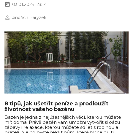
today
03.01.2024, 23:14
perm_identity
Jindřich Parýzek
8 tipů, jak ušetřit peníze a prodloužit
životnost vašeho bazénu
Bazén je jedna z nejúžasnějších věcí, kterou můžete
mít doma. Právě bazén vám umožní vytvořit si oázu
zábavy i relaxace, kterou můžete sdílet s rodinou a
přáteli. Ale co byste řekli tipům, které by celou tu