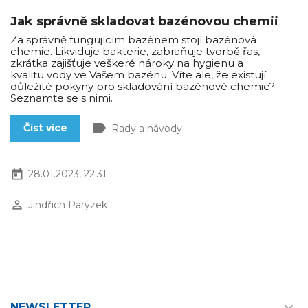
Jak správně skladovat bazénovou chemii
Za správně fungujícím bazénem stojí bazénová
chemie. Likviduje bakterie, zabraňuje tvorbě řas,
zkrátka zajišťuje veškeré nároky na hygienu a
kvalitu vody ve Vašem bazénu. Víte ale, že existují
důležité pokyny pro skladování bazénové chemie?
Seznamte se s nimi.
label
Číst více
Rady a návody
today
28.01.2023, 22:31
perm_identity
Jindřich Parýzek
NEWSLETTER