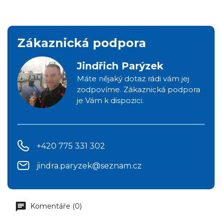
Zákaznická podpora
Jindřich Parýzek
Máte nějaký dotaz rádi vám jej
zodpovíme. Zákaznická podpora
je Vám k dispozici.
+420 775 331 302
jindra.paryzek@seznam.cz
Komentáře (0)