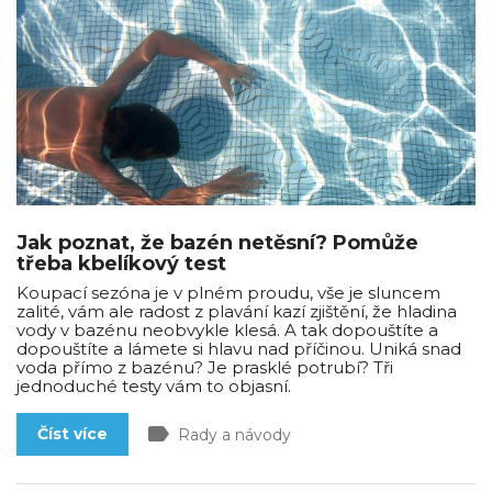
Jak poznat, že bazén netěsní? Pomůže
třeba kbelíkový test
Koupací sezóna je v plném proudu, vše je sluncem
zalité, vám ale radost z plavání kazí zjištění, že hladina
vody v bazénu neobvykle klesá. A tak dopouštíte a
dopouštíte a lámete si hlavu nad příčinou. Uniká snad
voda přímo z bazénu? Je prasklé potrubí? Tři
jednoduché testy vám to objasní.
label
Číst více
Rady a návody