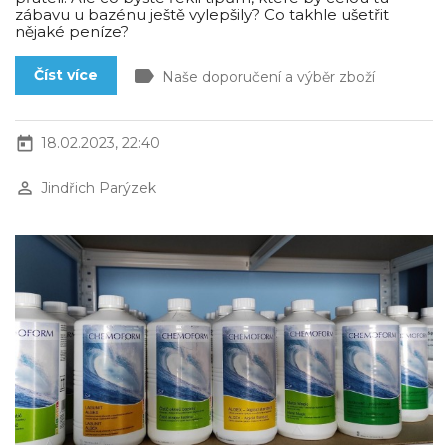
zábavu u bazénu ještě vylepšily? Co takhle ušetřit
nějaké peníze?
label
Číst více
Naše doporučení a výběr zboží
today
18.02.2023, 22:40
perm_identity
Jindřich Parýzek