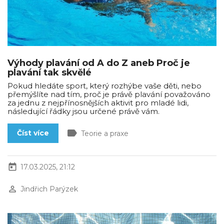
Výhody plavání od A do Z aneb Proč je
plavání tak skvělé
Pokud hledáte sport, který rozhýbe vaše děti, nebo
přemýšlíte nad tím, proč je právě plavání považováno
za jednu z nejpřínosnějších aktivit pro mladé lidi,
následující řádky jsou určené právě vám.
label
Číst více
Teorie a praxe
today
17.03.2025, 21:12
perm_identity
Jindřich Parýzek