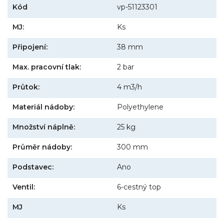
Kód
vp-51123301
MJ:
Ks
Připojení:
38 mm
Max. pracovní tlak:
2 bar
Průtok:
4 m3/h
Materiál nádoby:
Polyethylene
Množství náplně:
25 kg
Průměr nádoby:
300 mm
Podstavec:
Ano
Ventil:
6-cestný top
MJ
Ks