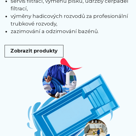
servis filtrací, výměnu písku, údržby čerpadel
filtrací,
výměny hadicových rozvodů za profesionální
trubkové rozvody,
zazimování a odzimování bazénů.
Zobrazit produkty