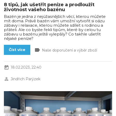
8 tipů, jak ušetřit peníze a prodloužit
životnost vašeho bazénu
Bazén je jedna z nejúžasnějších věcí, kterou můžete
mít doma. Právě bazén vám umožní vytvořit si oázu
zábavy i relaxace, kterou můžete sdílet s rodinou a
přáteli. Ale co byste řekli tipům, které by celou tu
zábavu u bazénu ještě vylepšily? Co takhle ušetřit
nějaké peníze?
label
Číst více
Naše doporučení a výběr zboží
today
18.02.2023, 22:40
perm_identity
Jindřich Parýzek