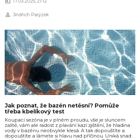
today
17.03.2025, 21:12
perm_identity
Jindřich Parýzek
Jak poznat, že bazén netěsní? Pomůže
třeba kbelíkový test
Koupací sezóna je v plném proudu, vše je sluncem
zalité, vám ale radost z plavání kazí zjištění, že hladina
vody v bazénu neobvykle klesá. A tak dopouštíte a
dopouštíte a lámete si hlavu nad příčinou. Uniká snad