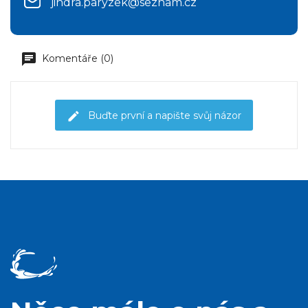
jindra.paryzek@seznam.cz
Komentáře (0)
Buďte první a napište svůj názor