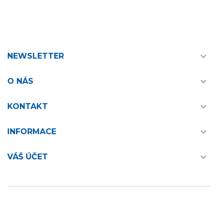

NEWSLETTER

O NÁS

KONTAKT

INFORMACE

VÁŠ ÚČET