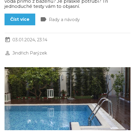
voda přímo z bazénu? Je prasklé potrubí? Tři
jednoduché testy vám to objasní.
label
Číst více
Rady a návody
today
03.01.2024, 23:14
perm_identity
Jindřich Parýzek