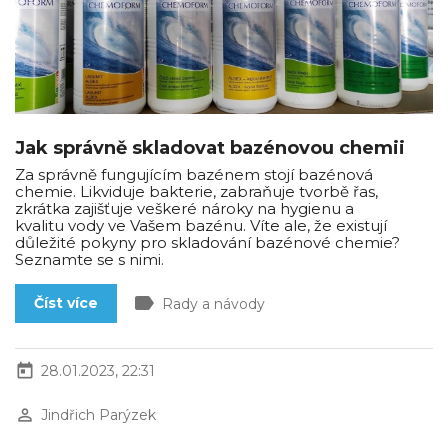
Jak správně skladovat bazénovou chemii
Za správně fungujícím bazénem stojí bazénová
chemie. Likviduje bakterie, zabraňuje tvorbě řas,
zkrátka zajišťuje veškeré nároky na hygienu a
kvalitu vody ve Vašem bazénu. Víte ale, že existují
důležité pokyny pro skladování bazénové chemie?
Seznamte se s nimi.
label
Číst více
Rady a návody
today
28.01.2023, 22:31
perm_identity
Jindřich Parýzek