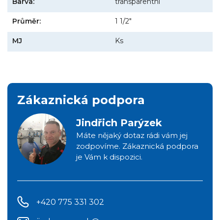
Barva:
transparentní
Průměr:
1 1/2"
MJ
Ks
Zákaznická podpora
Jindřich Parýzek
Máte nějaký dotaz rádi vám jej
zodpovíme. Zákaznická podpora
je Vám k dispozici.
+420 775 331 302