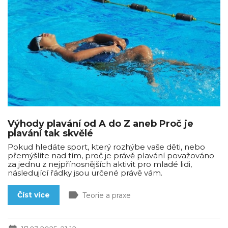
Výhody plavání od A do Z aneb Proč je
plavání tak skvělé
Pokud hledáte sport, který rozhýbe vaše děti, nebo
přemýšlíte nad tím, proč je právě plavání považováno
za jednu z nejpřínosnějších aktivit pro mladé lidi,
následující řádky jsou určené právě vám.
label
Číst více
Teorie a praxe