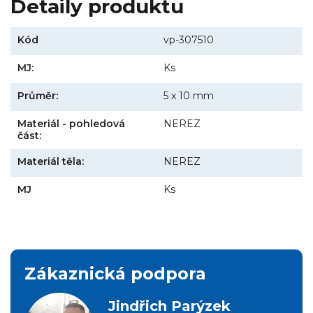
Detaily produktu
Kód
vp-307510
MJ:
Ks
Průměr:
5 x 10 mm
Materiál - pohledová
NEREZ
část:
Materiál těla:
NEREZ
MJ
Ks
Zákaznická podpora
Jindřich Parýzek