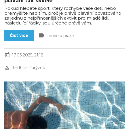
plavání tak skvělé
Pokud hledáte sport, který rozhýbe vaše děti, nebo
přemýšlíte nad tím, proč je právě plavání považováno
za jednu z nejpřínosnějších aktivit pro mladé lidi,
následující řádky jsou určené právě vám.
label
Číst více
Teorie a praxe
today
17.03.2025, 21:12
perm_identity
Jindřich Parýzek