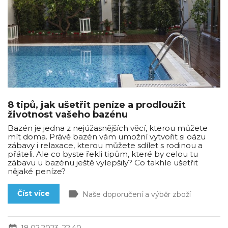
8 tipů, jak ušetřit peníze a prodloužit
životnost vašeho bazénu
Bazén je jedna z nejúžasnějších věcí, kterou můžete
mít doma. Právě bazén vám umožní vytvořit si oázu
zábavy i relaxace, kterou můžete sdílet s rodinou a
přáteli. Ale co byste řekli tipům, které by celou tu
zábavu u bazénu ještě vylepšily? Co takhle ušetřit
nějaké peníze?
label
Číst více
Naše doporučení a výběr zboží