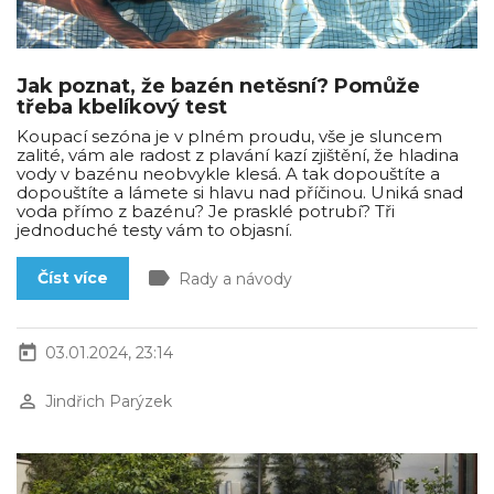
Jak poznat, že bazén netěsní? Pomůže
třeba kbelíkový test
Koupací sezóna je v plném proudu, vše je sluncem
zalité, vám ale radost z plavání kazí zjištění, že hladina
vody v bazénu neobvykle klesá. A tak dopouštíte a
dopouštíte a lámete si hlavu nad příčinou. Uniká snad
voda přímo z bazénu? Je prasklé potrubí? Tři
jednoduché testy vám to objasní.
label
Číst více
Rady a návody
today
03.01.2024, 23:14
perm_identity
Jindřich Parýzek