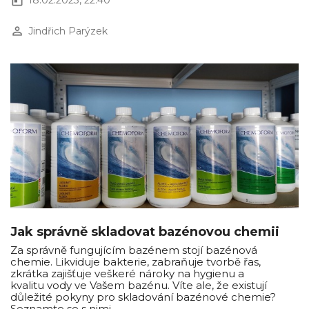
today
18.02.2023, 22:40
perm_identity
Jindřich Parýzek
Jak správně skladovat bazénovou chemii
Za správně fungujícím bazénem stojí bazénová
chemie. Likviduje bakterie, zabraňuje tvorbě řas,
zkrátka zajišťuje veškeré nároky na hygienu a
kvalitu vody ve Vašem bazénu. Víte ale, že existují
důležité pokyny pro skladování bazénové chemie?
Seznamte se s nimi.