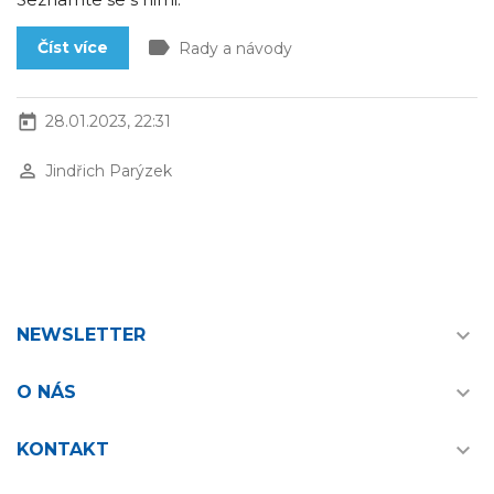
label
Číst více
Rady a návody
today
28.01.2023, 22:31
perm_identity
Jindřich Parýzek

NEWSLETTER

O NÁS

KONTAKT