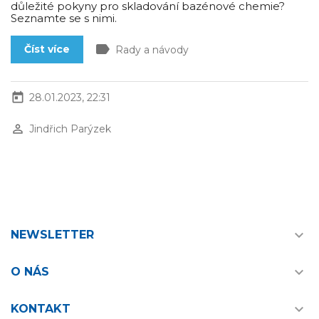
důležité pokyny pro skladování bazénové chemie?
Seznamte se s nimi.
label
Číst více
Rady a návody
today
28.01.2023, 22:31
perm_identity
Jindřich Parýzek

NEWSLETTER

O NÁS

KONTAKT