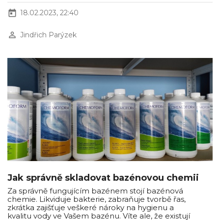
today
18.02.2023, 22:40
perm_identity
Jindřich Parýzek
Jak správně skladovat bazénovou chemii
Za správně fungujícím bazénem stojí bazénová
chemie. Likviduje bakterie, zabraňuje tvorbě řas,
zkrátka zajišťuje veškeré nároky na hygienu a
kvalitu vody ve Vašem bazénu. Víte ale, že existují