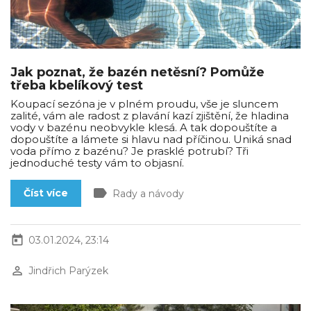
Jak poznat, že bazén netěsní? Pomůže
třeba kbelíkový test
Koupací sezóna je v plném proudu, vše je sluncem
zalité, vám ale radost z plavání kazí zjištění, že hladina
vody v bazénu neobvykle klesá. A tak dopouštíte a
dopouštíte a lámete si hlavu nad příčinou. Uniká snad
voda přímo z bazénu? Je prasklé potrubí? Tři
jednoduché testy vám to objasní.
label
Číst více
Rady a návody
today
03.01.2024, 23:14
perm_identity
Jindřich Parýzek