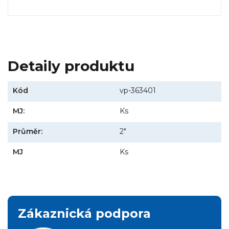
Detaily produktu
Kód
vp-363401
MJ:
Ks
Průměr:
2"
MJ
Ks
Zákaznická podpora