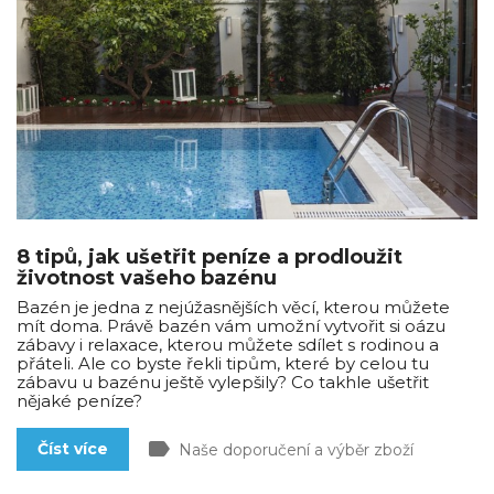
8 tipů, jak ušetřit peníze a prodloužit
životnost vašeho bazénu
Bazén je jedna z nejúžasnějších věcí, kterou můžete
mít doma. Právě bazén vám umožní vytvořit si oázu
zábavy i relaxace, kterou můžete sdílet s rodinou a
přáteli. Ale co byste řekli tipům, které by celou tu
zábavu u bazénu ještě vylepšily? Co takhle ušetřit
nějaké peníze?
label
Číst více
Naše doporučení a výběr zboží