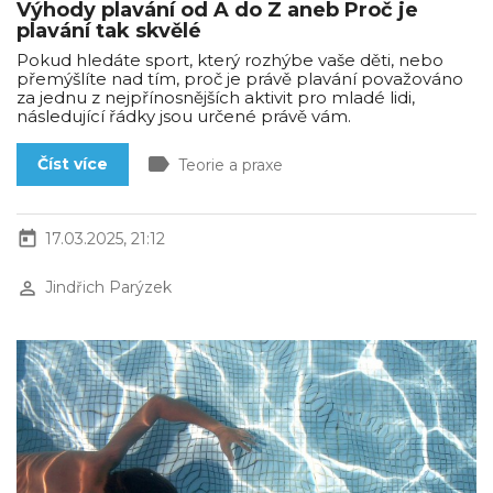
Výhody plavání od A do Z aneb Proč je
plavání tak skvělé
Pokud hledáte sport, který rozhýbe vaše děti, nebo
přemýšlíte nad tím, proč je právě plavání považováno
za jednu z nejpřínosnějších aktivit pro mladé lidi,
následující řádky jsou určené právě vám.
label
Číst více
Teorie a praxe
today
17.03.2025, 21:12
perm_identity
Jindřich Parýzek