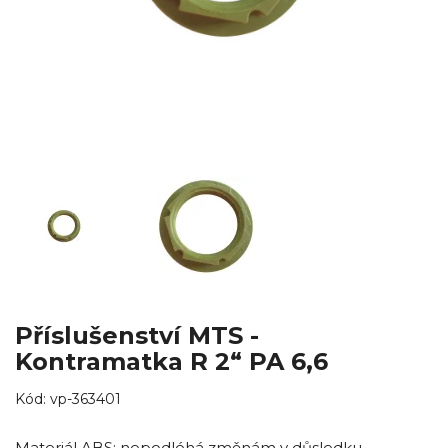
Příslušenství MTS -
Kontramatka R 2“ PA 6,6
Kód:
vp-363401
Materiál ABS: nepodléhá změnám v důsledku