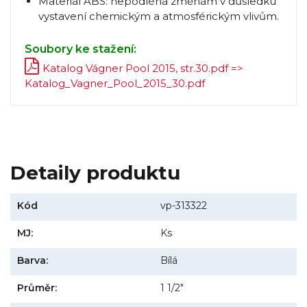
Materiál ABS: nepodléhá změnám v důsledku
vystavení chemickým a atmosférickým vlivům.
Soubory ke stažení:
Katalog Vágner Pool 2015, str.30.pdf =>
Katalog_Vagner_Pool_2015_30.pdf
Detaily produktu
Kód
vp-313322
MJ:
Ks
Barva:
Bílá
Průměr:
1 1/2"