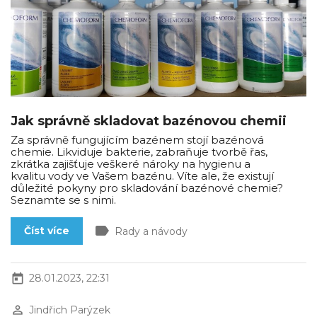
Jak správně skladovat bazénovou chemii
Za správně fungujícím bazénem stojí bazénová
chemie. Likviduje bakterie, zabraňuje tvorbě řas,
zkrátka zajišťuje veškeré nároky na hygienu a
kvalitu vody ve Vašem bazénu. Víte ale, že existují
důležité pokyny pro skladování bazénové chemie?
Seznamte se s nimi.
label
Číst více
Rady a návody
today
28.01.2023, 22:31
perm_identity
Jindřich Parýzek