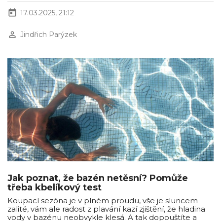
today
17.03.2025, 21:12
perm_identity
Jindřich Parýzek
Jak poznat, že bazén netěsní? Pomůže
třeba kbelíkový test
Koupací sezóna je v plném proudu, vše je sluncem
zalité, vám ale radost z plavání kazí zjištění, že hladina
vody v bazénu neobvykle klesá. A tak dopouštíte a