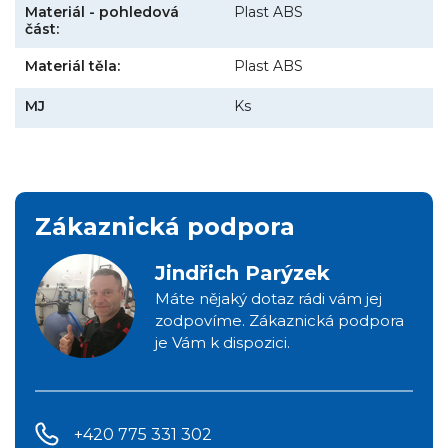
Materiál - pohledová
Plast ABS
část:
Materiál těla:
Plast ABS
MJ
Ks
Zákaznická podpora
Jindřich Parýzek
Máte nějaký dotaz rádi vám jej
zodpovíme. Zákaznická podpora
je Vám k dispozici.
+420 775 331 302