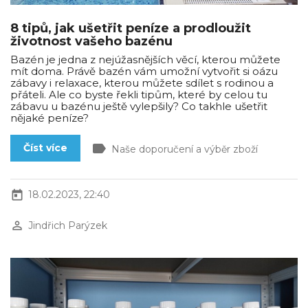
8 tipů, jak ušetřit peníze a prodloužit
životnost vašeho bazénu
Bazén je jedna z nejúžasnějších věcí, kterou můžete
mít doma. Právě bazén vám umožní vytvořit si oázu
zábavy i relaxace, kterou můžete sdílet s rodinou a
přáteli. Ale co byste řekli tipům, které by celou tu
zábavu u bazénu ještě vylepšily? Co takhle ušetřit
nějaké peníze?
label
Číst více
Naše doporučení a výběr zboží
today
18.02.2023, 22:40
perm_identity
Jindřich Parýzek