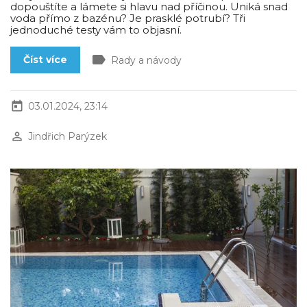
dopouštíte a lámete si hlavu nad příčinou. Uniká snad
voda přímo z bazénu? Je prasklé potrubí? Tři
jednoduché testy vám to objasní.
label
Číst více
Rady a návody
today
03.01.2024, 23:14
perm_identity
Jindřich Parýzek