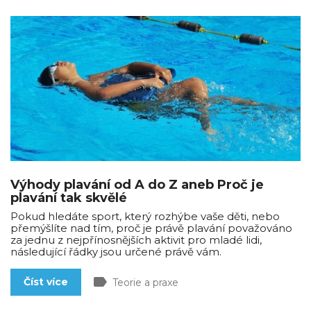
Výhody plavání od A do Z aneb Proč je
plavání tak skvělé
Pokud hledáte sport, který rozhýbe vaše děti, nebo
přemýšlíte nad tím, proč je právě plavání považováno
za jednu z nejpřínosnějších aktivit pro mladé lidi,
následující řádky jsou určené právě vám.
label
Číst více
Teorie a praxe