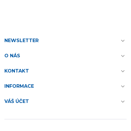

NEWSLETTER

O NÁS

KONTAKT

INFORMACE

VÁŠ ÚČET