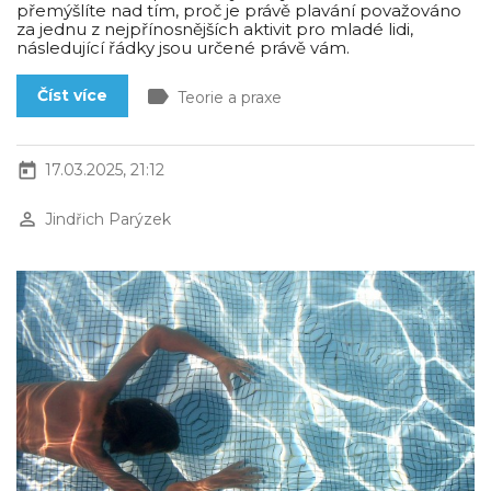
přemýšlíte nad tím, proč je právě plavání považováno
za jednu z nejpřínosnějších aktivit pro mladé lidi,
následující řádky jsou určené právě vám.
label
Číst více
Teorie a praxe
today
17.03.2025, 21:12
perm_identity
Jindřich Parýzek