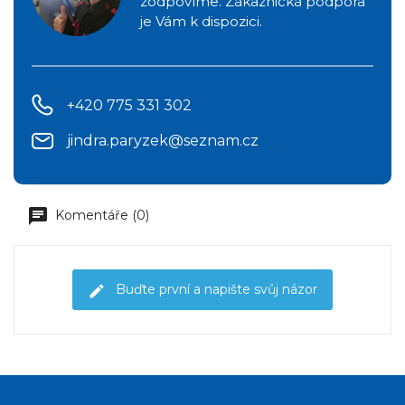
zodpovíme. Zákaznická podpora
je Vám k dispozici.
+420 775 331 302
jindra.paryzek@seznam.cz
Komentáře (0)
Buďte první a napište svůj názor