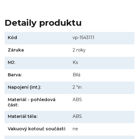
Detaily produktu
Kód
vp-1543111
Záruka
2 roky
MJ:
Ks
Barva:
Bílá
Napojení (int.):
2 "in
Materiál - pohledová
ABS
část:
Materiál těla:
ABS
Vakuový kotouč součástí:
ne