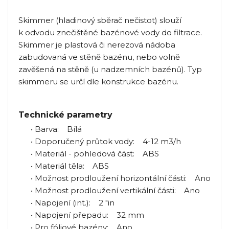
Skimmer (hladinový sběrač nečistot) slouží
k odvodu znečištěné bazénové vody do filtrace.
Skimmer je plastová či nerezová nádoba
zabudovaná ve stěně bazénu, nebo volně
zavěšená na stěně (u nadzemních bazénů). Typ
skimmeru se určí dle konstrukce bazénu.
Technické parametry
• Barva: Bílá
• Doporučený průtok vody: 4-12 m3/h
• Materiál - pohledová část: ABS
• Materiál těla: ABS
• Možnost prodloužení horizontální části: Ano
• Možnost prodloužení vertikální části: Ano
• Napojení (int.): 2 "in
• Napojení přepadu: 32 mm
• Pro fóliové bazény: Ano