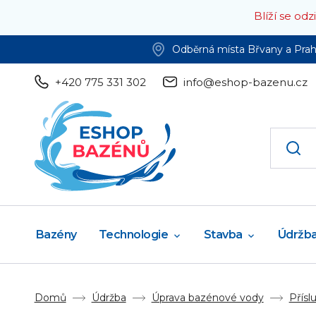
Blíží se od
Odběrná místa Břvany a Pra
+420 775 331 302
info@eshop-bazenu.cz
Bazény
Technologie
Stavba
Údržb
Domů
Údržba
Úprava bazénové vody
Přísl