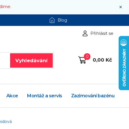
×
díme.
Blog
Přihlásit se
0
0,00 Kč
Vyhledávání
Akce
Montáž a servis
Zazimování bazénu
midová