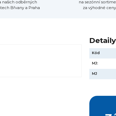
a našich odběrných
na sezónní sortime
tech Břvany a Praha
za výhodné ceny
Detail
Kód
MJ:
MJ