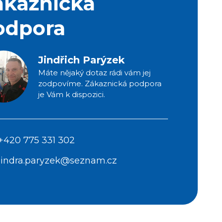
ákaznická
odpora
Jindřich Parýzek
Máte nějaký dotaz rádi vám jej
zodpovíme. Zákaznická podpora
je Vám k dispozici.
+420 775 331 302
jindra.paryzek@seznam.cz