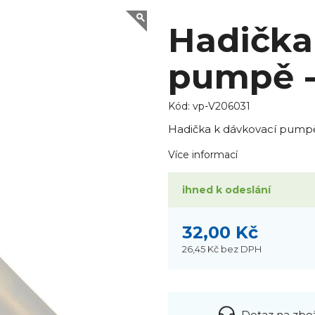
Hadička
pumpě -
Kód:
vp-V206031
Hadička k dávkovací pump
Více informací
ihned k odeslání
32,00 Kč
26,45 Kč
bez DPH
Dotaz na zbo