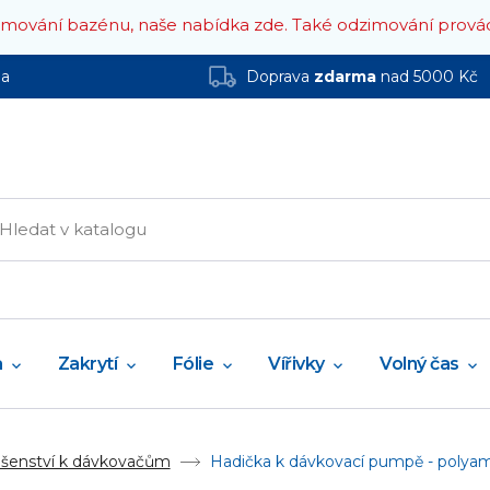
zimování bazénu, naše nabídka zde.
Také odzimování prová
ha
Doprava
zdarma
nad 5000 Kč
a
Zakrytí
Fólie
Vířivky
Volný čas
ušenství k dávkovačům
Hadička k dávkovací pumpě - polya