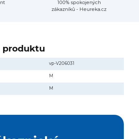
nt
100% spokojených
zákazníků - Heureka.cz
y produktu
vp-V206031
M
M