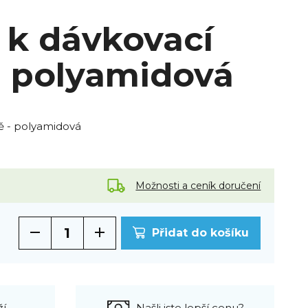
 k dávkovací
 polyamidová
ě - polyamidová
Možnosti a ceník doručení
Přidat do košíku
ží
Našli jste lepší cenu?