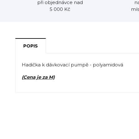
při objednávce nad
n
5 000 Kč
mís
POPIS
Hadička k dávkovací pumpě - polyamidová
(Cena je za M)