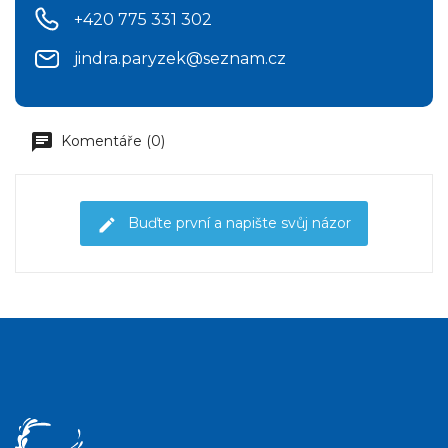
+420 775 331 302
jindra.paryzek@seznam.cz
Komentáře (0)
Buďte první a napište svůj názor