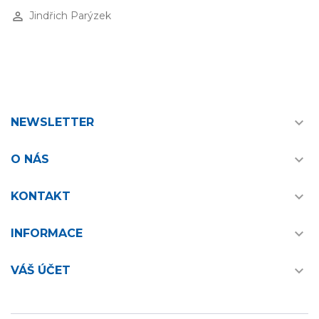
perm_identity
Jindřich Parýzek

NEWSLETTER

O NÁS

KONTAKT

INFORMACE

VÁŠ ÚČET