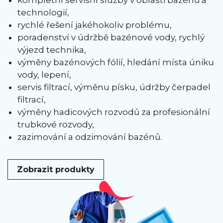
kompletní servisní služby v oblasti bazénů a
technologií,
rychlé řešení jakéhokoliv problému,
poradenství v údržbě bazénové vody, rychlý
výjezd technika,
výměny bazénových fólií, hledání místa úniku
vody, lepení,
servis filtrací, výměnu písku, údržby čerpadel
filtrací,
výměny hadicových rozvodů za profesionální
trubkové rozvody,
zazimování a odzimování bazénů.
Zobrazit produkty