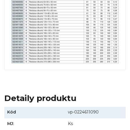
Detaily produktu
Kód
vp-0224611090
MJ:
Ks