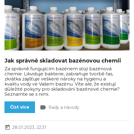
Jak správně skladovat bazénovou chemii
Za správně fungujícím bazénem stojí bazénová
chemie. Likviduje bakterie, zabraňuje tvorbě řas,
zkrátka zajišťuje veškeré nároky na hygienu a
kvalitu vody ve Vašem bazénu. Víte ale, že existují
důležité pokyny pro skladování bazénové chemie?
Seznamte se s nimi.
label
Číst více
Rady a návody
today
28.01.2023, 22:31