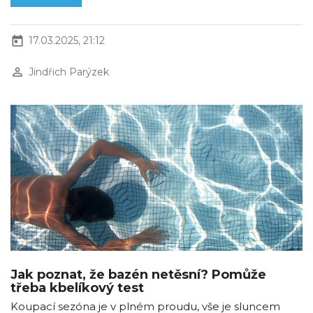
today
17.03.2025, 21:12
perm_identity
Jindřich Parýzek
Jak poznat, že bazén netěsní? Pomůže
třeba kbelíkový test
Koupací sezóna je v plném proudu, vše je sluncem