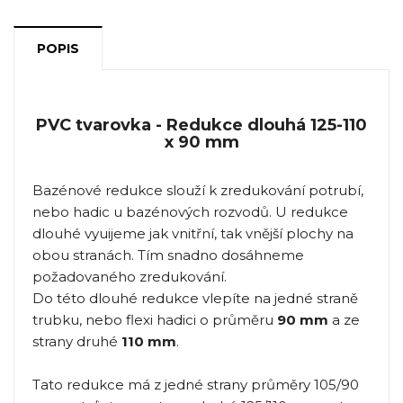
POPIS
PVC tvarovka - Redukce dlouhá 125-110
x 90 mm
Bazénové redukce slouží k zredukování potrubí,
nebo hadic u bazénových rozvodů. U redukce
dlouhé vyuijeme jak vnitřní, tak vnější plochy na
obou stranách. Tím snadno dosáhneme
požadovaného zredukování.
Do této dlouhé redukce vlepíte na jedné straně
trubku, nebo flexi hadici o průměru
90 mm
a ze
strany druhé
110 mm
.
Tato redukce má z jedné strany průměry 105/90