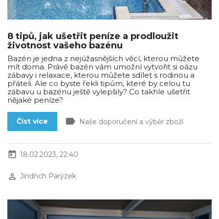
8 tipů, jak ušetřit peníze a prodloužit
životnost vašeho bazénu
Bazén je jedna z nejúžasnějších věcí, kterou můžete
mít doma. Právě bazén vám umožní vytvořit si oázu
zábavy i relaxace, kterou můžete sdílet s rodinou a
přáteli. Ale co byste řekli tipům, které by celou tu
zábavu u bazénu ještě vylepšily? Co takhle ušetřit
nějaké peníze?
label
Číst více
Naše doporučení a výběr zboží
today
18.02.2023, 22:40
perm_identity
Jindřich Parýzek