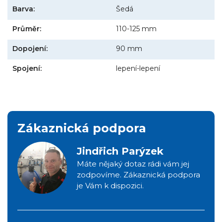
Barva:
Šedá
Průměr:
110-125 mm
Dopojení:
90 mm
Spojení:
lepení-lepení
Zákaznická podpora
Jindřich Parýzek
Máte nějaký dotaz rádi vám jej
zodpovíme. Zákaznická podpora
je Vám k dispozici.