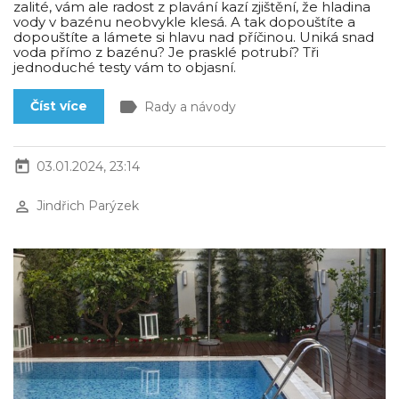
zalité, vám ale radost z plavání kazí zjištění, že hladina
vody v bazénu neobvykle klesá. A tak dopouštíte a
dopouštíte a lámete si hlavu nad příčinou. Uniká snad
voda přímo z bazénu? Je prasklé potrubí? Tři
jednoduché testy vám to objasní.
label
Číst více
Rady a návody
today
03.01.2024, 23:14
perm_identity
Jindřich Parýzek