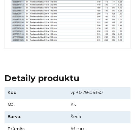
Detaily produktu
Kód
vp-0225606360
MJ:
Ks
Barva:
Šedá
Průměr:
63 mm