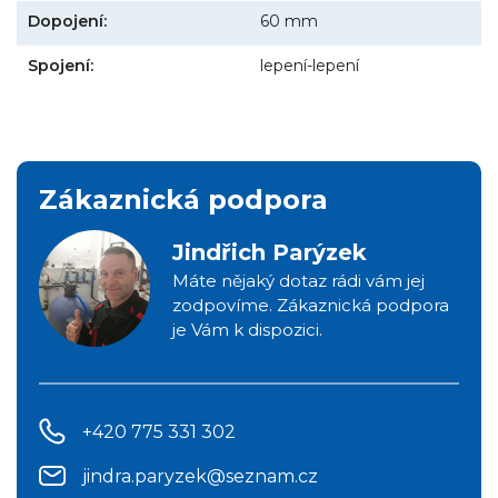
Dopojení:
60 mm
Spojení:
lepení-lepení
Zákaznická podpora
Jindřich Parýzek
Máte nějaký dotaz rádi vám jej
zodpovíme. Zákaznická podpora
je Vám k dispozici.
+420 775 331 302
jindra.paryzek@seznam.cz