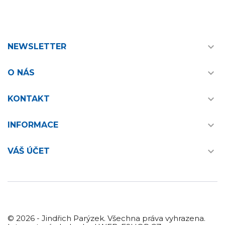

NEWSLETTER

O NÁS

KONTAKT

INFORMACE

VÁŠ ÚČET
© 2026 - Jindřich Parýzek. Všechna práva vyhrazena.