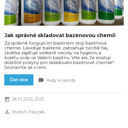
Jak správně skladovat bazénovou chemii
Za správně fungujícím bazénem stojí bazénová
chemie. Likviduje bakterie, zabraňuje tvorbě řas,
zkrátka zajišťuje veškeré nároky na hygienu a
kvalitu vody ve Vašem bazénu. Víte ale, že existují
důležité pokyny pro skladování bazénové chemie?
Seznamte se s nimi.
label
Číst více
Rady a návody
today
28.01.2023, 22:31
perm_identity
Jindřich Parýzek