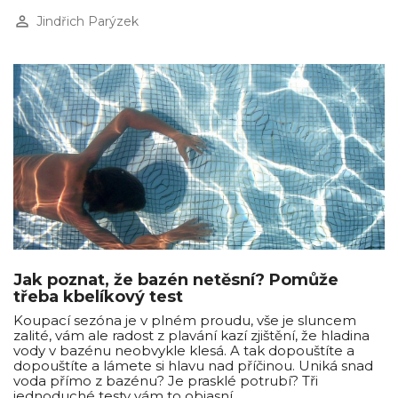
perm_identity
Jindřich Parýzek
Jak poznat, že bazén netěsní? Pomůže
třeba kbelíkový test
Koupací sezóna je v plném proudu, vše je sluncem
zalité, vám ale radost z plavání kazí zjištění, že hladina
vody v bazénu neobvykle klesá. A tak dopouštíte a
dopouštíte a lámete si hlavu nad příčinou. Uniká snad
voda přímo z bazénu? Je prasklé potrubí? Tři
jednoduché testy vám to objasní.