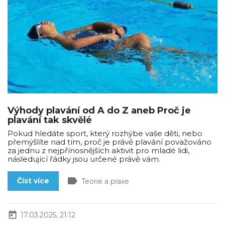
Výhody plavání od A do Z aneb Proč je
plavání tak skvělé
Pokud hledáte sport, který rozhýbe vaše děti, nebo
přemýšlíte nad tím, proč je právě plavání považováno
za jednu z nejpřínosnějších aktivit pro mladé lidi,
následující řádky jsou určené právě vám.
label
Číst více
Teorie a praxe
today
17.03.2025, 21:12