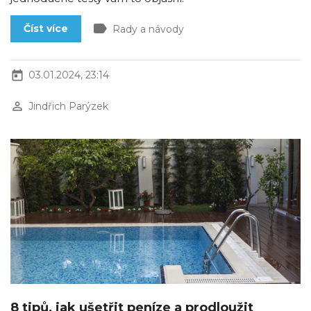
label
Číst více
Rady a návody
today
03.01.2024, 23:14
perm_identity
Jindřich Parýzek
8 tipů, jak ušetřit peníze a prodloužit