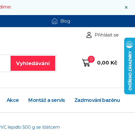
×
díme.
Blog
Přihlásit se
0
0,00 Kč
Vyhledávání
Akce
Montáž a servis
Zazimování bazénu
PVC lepidlo 500 g se štětcem