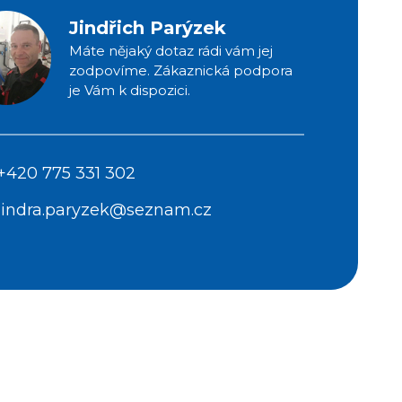
Jindřich Parýzek
Máte nějaký dotaz rádi vám jej
zodpovíme. Zákaznická podpora
je Vám k dispozici.
+420 775 331 302
jindra.paryzek@seznam.cz