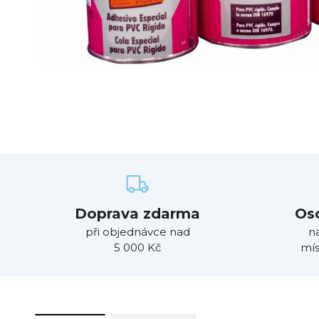
Doprava zdarma
Os
při objednávce nad
n
5 000 Kč
mís