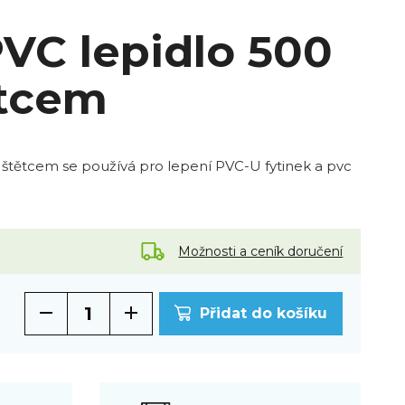
PVC lepidlo 500
ětcem
e štětcem se používá pro lepení PVC-U fytinek a pvc
Možnosti a ceník doručení
Přidat do košíku