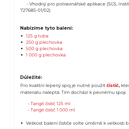
• Vhodný pro potravinářské aplikace (SGS, Institu
727685-01/02)
Nabízíme tyto balení:
125 g tuba
250 g plechovka
500 g plechovka
1 000 g plechovka
Důležité:
Pro kvalitní lepený spoj je nutné použít
čistič
,
kte
materiálu naleptá. Tím dochází k pevnému spoji.
•
Tangit čistič 125 ml
•
Tangit čistič 1 000 ml
Velikost balení čističe volte úměrně k velikosti b