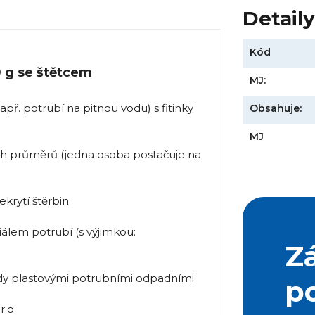
Detail
Kód
0 g se štětcem
MJ:
př. potrubí na pitnou vodu) s fitinky
Obsahuje:
MJ
ch průměrů (jedna osoba postačuje na
krytí štěrbin
lem potrubí (s výjimkou:
Z
y plastovými potrubními odpadními
p
r.o