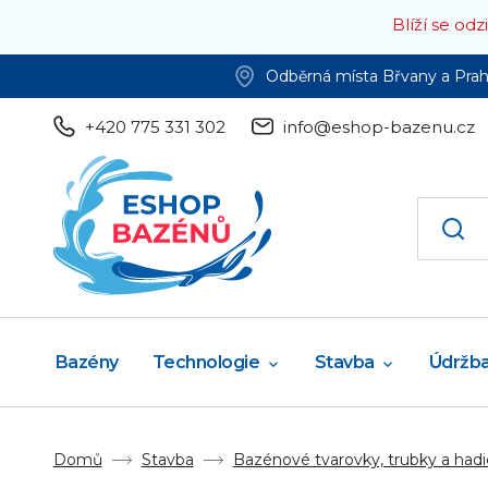
Blíží se od
Odběrná místa Břvany a Pra
+420 775 331 302
info@eshop-bazenu.cz
Bazény
Technologie
Stavba
Údržb
Domů
Stavba
Bazénové tvarovky, trubky a hadi