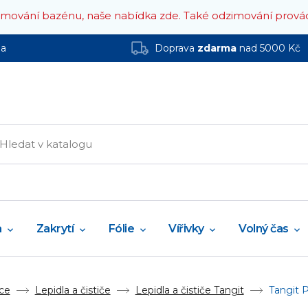
zimování bazénu, naše nabídka zde.
Také odzimování prová
ha
Doprava
zdarma
nad 5000 Kč
a
Zakrytí
Fólie
Vířivky
Volný čas
ce
Lepidla a čističe
Lepidla a čističe Tangit
Tangit 