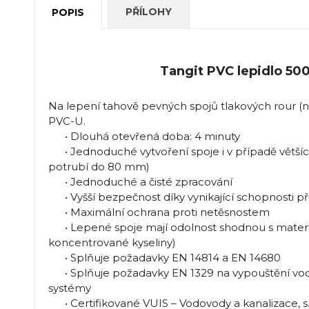
PŘÍLOHY
POPIS
Tangit PVC lepidlo 50
Na lepení tahově pevných spojů tlakových rour (na
PVC-U.
• Dlouhá otevřená doba: 4 minuty
• Jednoduché vytvoření spoje i v případě větší
potrubí do 80 mm)
• Jednoduché a čisté zpracování
• Vyšší bezpečnost díky vynikající schopnosti pře
• Maximální ochrana proti netěsnostem
• Lepené spoje mají odolnost shodnou s materiá
koncentrované kyseliny)
• Splňuje požadavky EN 14814 a EN 14680
• Splňuje požadavky EN 1329 na vypouštění vod
systémy
• Certifikované VUIS – Vodovody a kanalizace, s.