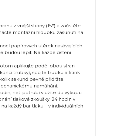
u z vnější strany (15°) a začistěte.
značte montážní hloubku zasunutí na
cí papírových utěrek nasávajících
e budou lepit. Na každé čištění
tom aplikujte podél obou stran
konci trubky), spojte trubku a fitink
kolik sekund pevně přidržte.
mechanickému namáhání.
in, než potrubí vložíte do výkopu.
ní tlakové zkoušky: 24 hodin v
na každý bar tlaku – v individuálních