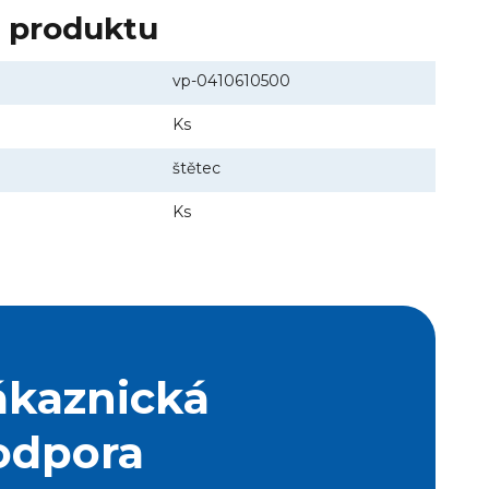
y produktu
vp-0410610500
Ks
štětec
Ks
ákaznická
odpora