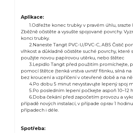
Aplikace:
1.Odřežte konec trubky v pravém úhlu, srazte hran
Zběžně očistěte a vysušte spojované povrchy. Vy
konci trubky.
2.Naneste Tangit PVC-U/PVC-C, ABS Čistič pomo
vlhkost a důkladně očistěte suché povrchy, které s
použijte novou papírovou utěrku, nebo štětec
3.Lepidlo Tangit před použitím promíchejte, po
pomocí štětce (tenká vrstva uvnitř fitinku, silná na 
bez kroucení a vzpříčení v otevřené době a na ně
4.Po dobu 5 minut nevystavujte lepený spoj 
5.Po posledním lepení počkejte aspoň 10–12 hod
6.Doba čekání před započetím provozu a vykoná
případě nových instalací, v případe oprav 1 hodinu 
případech i déle.
Spotřeba: