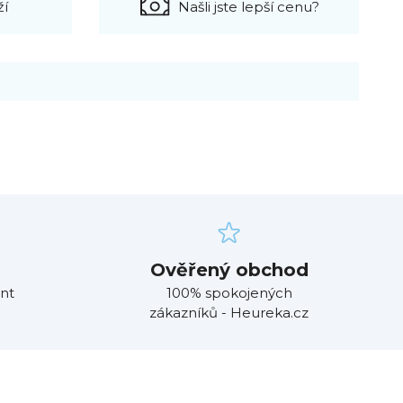
ží
Našli jste lepší cenu?
Ověřený obchod
nt
100% spokojených
zákazníků - Heureka.cz