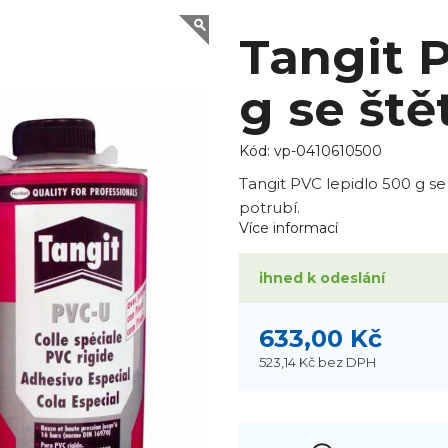
Tangit 
g se št
Kód:
vp-0410610500
Tangit PVC lepidlo 500 g s
potrubí.
Více informací
ihned k odeslání
633,00 Kč
523,14 Kč
bez DPH