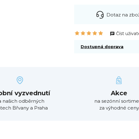
Dotaz na zbo
Číst uživat
Dostupná doprava
obní vyzvednutí
Akce
a našich odběrných
na sezónní sortime
tech Břvany a Praha
za výhodné ceny