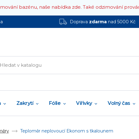
zimování bazénu, naše nabídka zde.
Také odzimování prová
ha
Doprava
zdarma
nad 5000 Kč
a
Zakrytí
Fólie
Vířivky
Volný čas
měry
Teploměr neplovoucí Ekonom s tkalounem