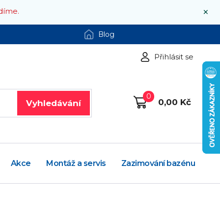
×
díme.
Blog
Přihlásit se
0
0,00 Kč
Vyhledávání
Akce
Montáž a servis
Zazimování bazénu