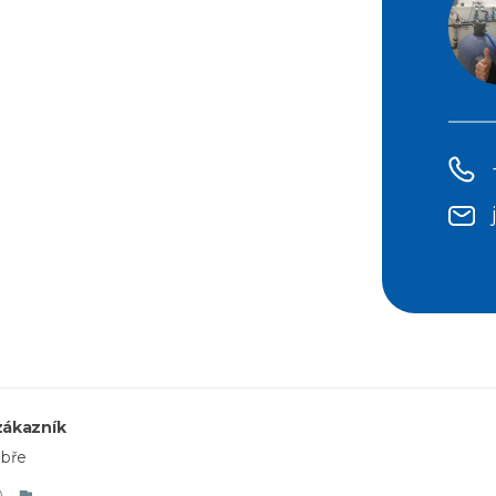
zákazník
obře
0