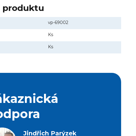
y produktu
vp-69002
Ks
Ks
ákaznická
odpora
Jindřich Parýzek