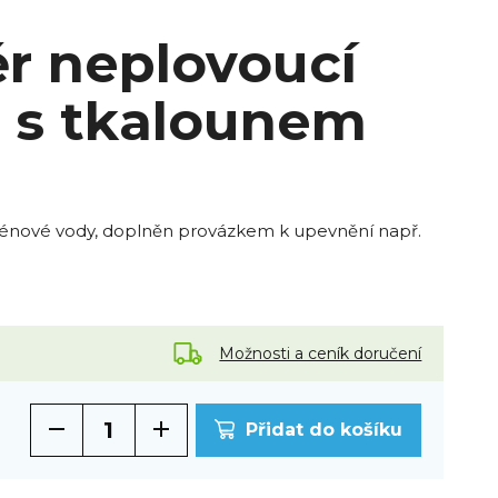
r neplovoucí
 s tkalounem
azénové vody, doplněn provázkem k upevnění např.
Možnosti a ceník doručení
Přidat do košíku