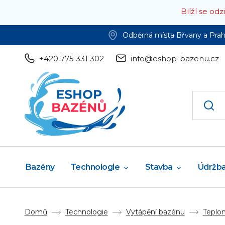
Blíží se od
Odběrná místa Břvany a Pra
+420 775 331 302
info@eshop-bazenu.cz
Bazény
Technologie
Stavba
Údržb
Domů
Technologie
Vytápění bazénu
Teplo