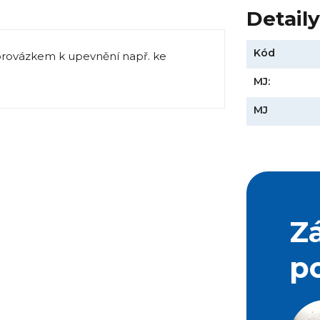
Detail
Kód
provázkem k upevnění např. ke
MJ:
MJ
Z
p