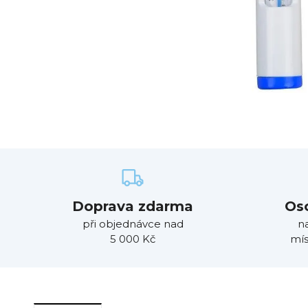
Doprava zdarma
Os
při objednávce nad
n
5 000 Kč
mís