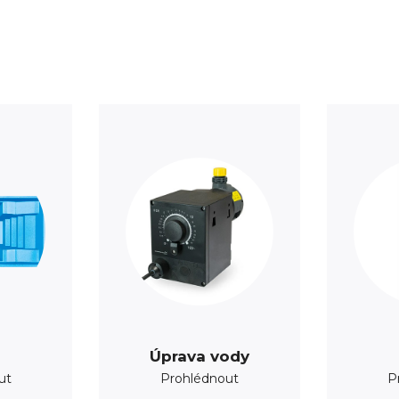
Úprava vody
ut
Prohlédnout
P