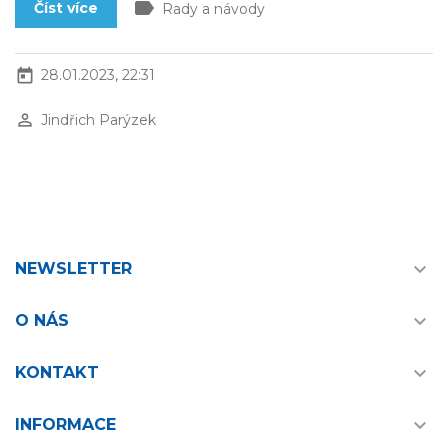
label
Číst více
Rady a návody
today
28.01.2023, 22:31
perm_identity
Jindřich Parýzek

NEWSLETTER

O NÁS

KONTAKT

INFORMACE