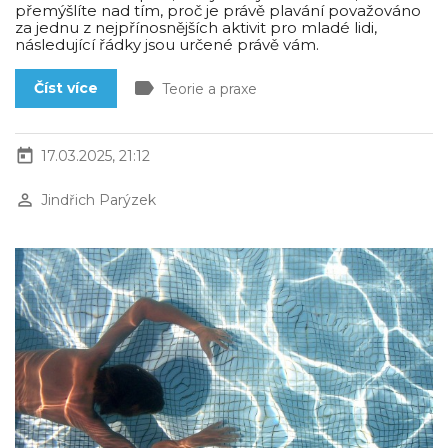
přemýšlíte nad tím, proč je právě plavání považováno
za jednu z nejpřínosnějších aktivit pro mladé lidi,
následující řádky jsou určené právě vám.
label
Číst více
Teorie a praxe
today
17.03.2025, 21:12
perm_identity
Jindřich Parýzek