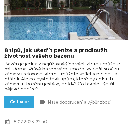
8 tipů, jak ušetřit peníze a prodloužit
životnost vašeho bazénu
Bazén je jedna z nejúžasnějších věcí, kterou můžete
mít doma. Právě bazén vám umožní vytvořit si oázu
zábavy i relaxace, kterou můžete sdílet s rodinou a
přáteli. Ale co byste řekli tipům, které by celou tu
zábavu u bazénu ještě vylepšily? Co takhle ušetřit
nějaké peníze?
label
Číst více
Naše doporučení a výběr zboží
today
18.02.2023, 22:40