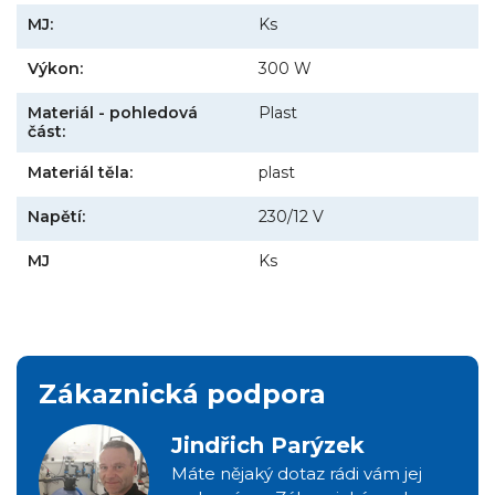
MJ:
Ks
Výkon:
300 W
Materiál - pohledová
Plast
část:
Materiál těla:
plast
Napětí:
230/12 V
MJ
Ks
Zákaznická podpora
Jindřich Parýzek
Máte nějaký dotaz rádi vám jej