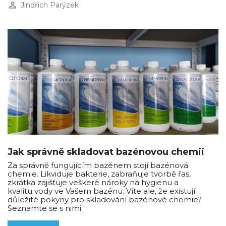
perm_identity
Jindřich Parýzek
Jak správně skladovat bazénovou chemii
Za správně fungujícím bazénem stojí bazénová
chemie. Likviduje bakterie, zabraňuje tvorbě řas,
zkrátka zajišťuje veškeré nároky na hygienu a
kvalitu vody ve Vašem bazénu. Víte ale, že existují
důležité pokyny pro skladování bazénové chemie?
Seznamte se s nimi.