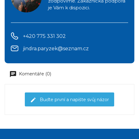
zodpovíme. Zákaznická podpora
je Vám k dispozici.
+420 775 331 302
jindra.paryzek@seznam.cz
Komentáře (0)
Buďte první a napište svůj názor