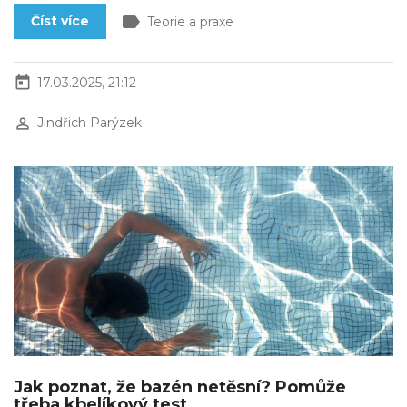
label
Číst více
Teorie a praxe
today
17.03.2025, 21:12
perm_identity
Jindřich Parýzek
Jak poznat, že bazén netěsní? Pomůže
třeba kbelíkový test