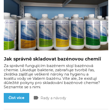
Jak správně skladovat bazénovou chemii
Za správně fungujícím bazénem stojí bazénová
chemie. Likviduje bakterie, zabraňuje tvorbě řas,
zkrátka zajišťuje veškeré nároky na hygienu a
kvalitu vody ve Vašem bazénu. Víte ale, že existují
důležité pokyny pro skladování bazénové chemie?
Seznamte se s nimi.
label
Číst více
Rady a návody