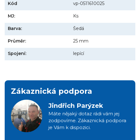
Kód
vp-0511610025
MJ:
Ks
Barva:
Šedá
Průměr:
25 mm
Spojení:
lepící
Zákaznická podpora
Jindřich Parýzek
Máte nějaký dotaz rádi vám jej
zodpovíme. Zákaznická podpora
je Vám k dispozici.