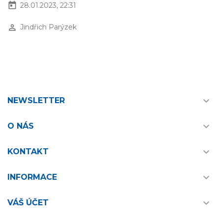
today
28.01.2023, 22:31
perm_identity
Jindřich Parýzek

NEWSLETTER

O NÁS

KONTAKT

INFORMACE

VÁŠ ÚČET