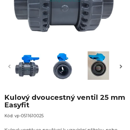
Kulový dvoucestný ventil 25 mm
Easyfit
Kód:
vp-0511610025
Kulové ventily se používají k uzavírání přítoku, nebo