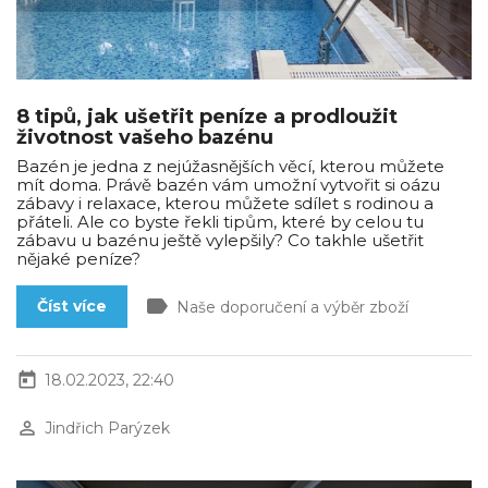
8 tipů, jak ušetřit peníze a prodloužit
životnost vašeho bazénu
Bazén je jedna z nejúžasnějších věcí, kterou můžete
mít doma. Právě bazén vám umožní vytvořit si oázu
zábavy i relaxace, kterou můžete sdílet s rodinou a
přáteli. Ale co byste řekli tipům, které by celou tu
zábavu u bazénu ještě vylepšily? Co takhle ušetřit
nějaké peníze?
label
Číst více
Naše doporučení a výběr zboží
today
18.02.2023, 22:40
perm_identity
Jindřich Parýzek