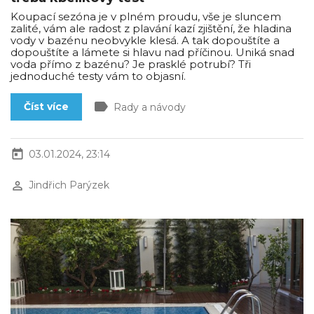
Koupací sezóna je v plném proudu, vše je sluncem
zalité, vám ale radost z plavání kazí zjištění, že hladina
vody v bazénu neobvykle klesá. A tak dopouštíte a
dopouštíte a lámete si hlavu nad příčinou. Uniká snad
voda přímo z bazénu? Je prasklé potrubí? Tři
jednoduché testy vám to objasní.
label
Číst více
Rady a návody
today
03.01.2024, 23:14
perm_identity
Jindřich Parýzek