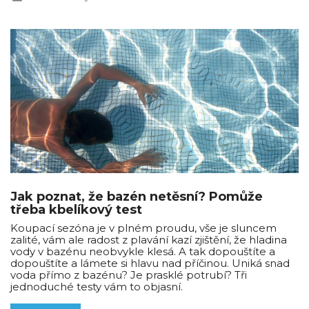
Jak poznat, že bazén netěsní? Pomůže
třeba kbelíkový test
Koupací sezóna je v plném proudu, vše je sluncem
zalité, vám ale radost z plavání kazí zjištění, že hladina
vody v bazénu neobvykle klesá. A tak dopouštíte a
dopouštíte a lámete si hlavu nad příčinou. Uniká snad
voda přímo z bazénu? Je prasklé potrubí? Tři
jednoduché testy vám to objasní.