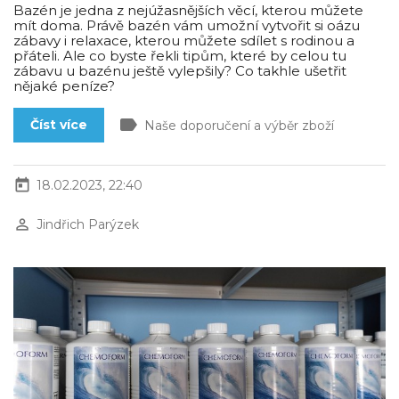
Bazén je jedna z nejúžasnějších věcí, kterou můžete
mít doma. Právě bazén vám umožní vytvořit si oázu
zábavy i relaxace, kterou můžete sdílet s rodinou a
přáteli. Ale co byste řekli tipům, které by celou tu
zábavu u bazénu ještě vylepšily? Co takhle ušetřit
nějaké peníze?
label
Číst více
Naše doporučení a výběr zboží
today
18.02.2023, 22:40
perm_identity
Jindřich Parýzek