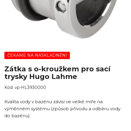
ČEKÁME NA NASKLADNĚNÍ
Zátka s o-kroužkem pro sací
trysky Hugo Lahme
Kód:
vp-HL3930000
Kvalita vody v bazénu závisí ve velké míře na
výměnném systému (způsob přívodu a odběru vody
do bazénu)