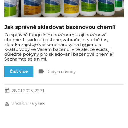
Jak správně skladovat bazénovou chemii
Za správně fungujícím bazénem stojí bazénová
chemie. Likviduje bakterie, zabraňuje tvorbě řas,
zkrátka zajišťuje veškeré nároky na hygienu a
kvalitu vody ve Vašem bazénu. Víte ale, že existují
důležité pokyny pro skladování bazénové chemie?
Seznamte se s nimi.
label
Číst více
Rady a návody
today
28.01.2023, 22:31
perm_identity
Jindřich Parýzek