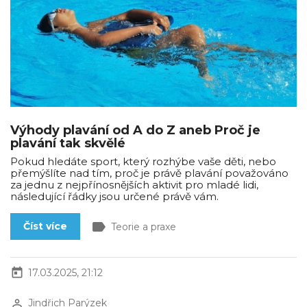
Výhody plavání od A do Z aneb Proč je
plavání tak skvělé
Pokud hledáte sport, který rozhýbe vaše děti, nebo
přemýšlíte nad tím, proč je právě plavání považováno
za jednu z nejpřínosnějších aktivit pro mladé lidi,
následující řádky jsou určené právě vám.
label
Číst více
Teorie a praxe
today
17.03.2025, 21:12
perm_identity
Jindřich Parýzek